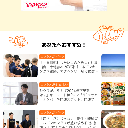
あなたへおすすめ！
エンタメ,スポーツ
「一番恩返ししたい人のために」沖縄
出身・幸地渉ACが琉球ゴールデンキ
ングス復帰。マクヘンリーAHCに信頼
を寄せる理由
エンタメ,テレビ,占い
シウマが占う！『2026年下半期
は？』キーワードは”シンプル”ラッキ
ーナンバーや開運スポット、開運フー
ドも紹介
エンタメ,スポーツ
「速さ」だけじゃない 新生・琉球ゴ
ールデンキングスが追い求める“多様
性”と日本人選手が輝けるチームとは