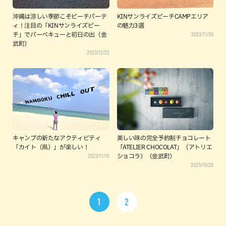
沖縄は涼しい季節こそビーチパーテ
KINサンライズビーチCAMPエリア
ィ！注目の「KINサンライズビー
の魅力3選
2023/11/30
チ」でバーベキューと初日の出（金
武町）
2023/12/22
キャンプの新たなアクティビティ
美しい味の完全予約制チョコレート
「カイト（凧）」が楽しい！
「ATELIER CHOCOLAT」（アトリエ
2023/11/16
ショコラ）（金武町）
2023/10/26
1
2