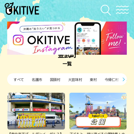
金武町
一覧
すべて
名護市
国頭村
大宜味村
東村
今帰仁村
本部