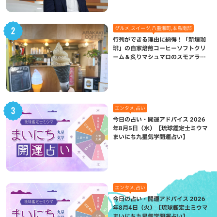
グルメ,スイーツ,八重瀬町,本島南部
行列ができる理由に納得！「新垣珈
琲」の自家焙煎コーヒーソフトクリ
ーム＆炙りマシュマロのスモアラテ
が絶品（八重瀬町）
エンタメ,占い
今日の占い・開運アドバイス 2026
年8月5日（水）【琉球鑑定士ミウマ
まいにち九星気学開運占い】
エンタメ,占い
今日の占い・開運アドバイス 2026
年8月4日（火）【琉球鑑定士ミウマ
まいにち九星気学開運占い】