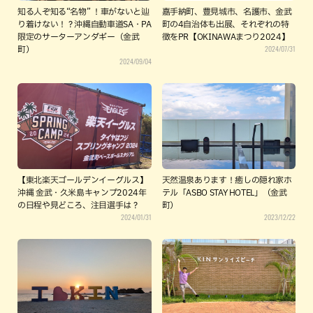
知る人ぞ知る“名物” ！車がないと辿
嘉手納町、豊見城市、名護市、金武
り着けない！？沖縄自動車道SA・PA
町の4自治体も出展、それぞれの特
限定のサーターアンダギー（金武
徴をPR【OKINAWAまつり2024】
2024/07/31
町）
2024/09/04
【東北楽天ゴールデンイーグルス】
天然温泉あります！癒しの隠れ家ホ
沖縄 金武・久米島キャンプ2024年
テル「ASBO STAY HOTEL」（金武
の日程や見どころ、注目選手は？
町）
2024/01/31
2023/12/22