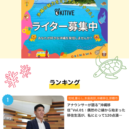
ランキング
地域,暮らし,本島南部,沖縄移住,那覇市
アナウンサーが語る”沖縄移
住”Vol.01：偶然のご縁から始まった
移住生活が、私にとって120点満点
になった理由