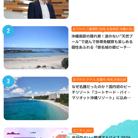
になった理由
おでかけ,八重瀬町,地域,本島南部,沖縄の海,自
沖縄南部の隠れ家！波のない“天然プ
ール”で遊んで熱帯魚観察も楽しめる
個性あふれる「玻名城の郷ビーチ」
（八重瀬町）
おでかけ,ホテル,名護市,地域,本島北部
なぜ名護だったのか？国内初のビー
チリゾート「コートヤード・バイ・
マリオット沖縄リゾート」に込めら
れた想い
エンタメ,占い
今日の占い・開運アドバイス 2026