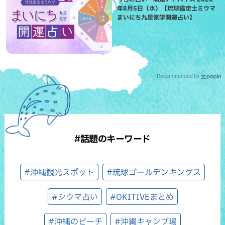
年8月5日（水）【琉球鑑定士ミウマ
まいにち九星気学開運占い】
Recommended by
#話題のキーワード
#沖縄観光スポット
#琉球ゴールデンキングス
#シウマ占い
#OKITIVEまとめ
#沖縄のビーチ
#沖縄キャンプ場