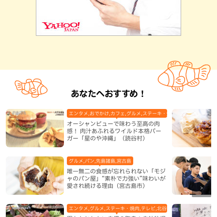
あなたへおすすめ！
エンタメ,おでかけ,カフェ,グルメ,ステーキ・焼肉,テレビ,ハンバーガ
オーシャンビューで味わう至高の肉
感！ 肉汁あふれるワイルド本格バー
ガー「星のや沖縄」（読谷村）
グルメ,パン,先島諸島,宮古島
唯一無二の食感が忘れられない「モジ
ャのパン屋」“素朴で力強い”味わいが
愛され続ける理由（宮古島市）
エンタメ,グルメ,ステーキ・焼肉,テレビ,北谷町,地域,本島中部