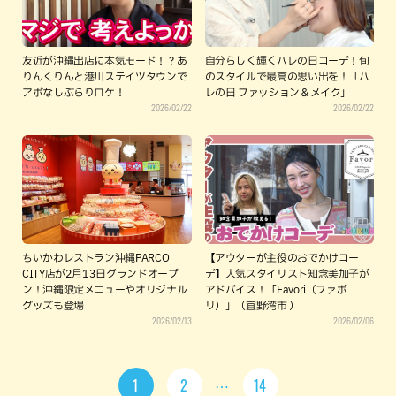
友近が沖縄出店に本気モード！？あ
自分らしく輝くハレの日コーデ！旬
りんくりんと港川ステイツタウンで
のスタイルで最高の思い出を！「ハ
アポなしぶらりロケ！
レの日 ファッション＆メイク」
2026/02/22
2026/02/22
ちいかわレストラン沖縄PARCO
【アウターが主役のおでかけコー
CITY店が2月13日グランドオープ
デ】人気スタイリスト知念美加子が
ン！沖縄限定メニューやオリジナル
アドバイス！「Favori（ファボ
グッズも登場
リ）」（宜野湾市 ）
2026/02/13
2026/02/06
1
2
14