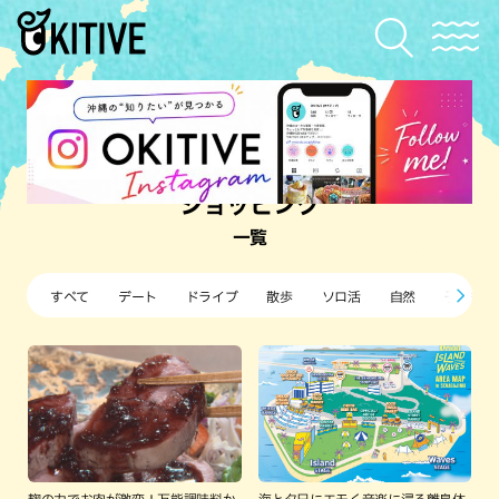
ショッピング
一覧
すべて
デート
ドライブ
散歩
ソロ活
自然
子ども