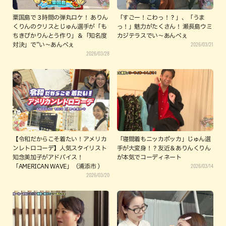
粟国島で３時間の弾丸ロケ！ ありん
「すごー！こわっ！？」、「うま
くりんのクリスとじゅん選手が「も
っ！」魅力がたくさん！ 瀬長島ウミ
ちきびかりんとう作り」＆「知名度
カジテラスでい～あんべぇ
2026/03/21
対決」で“い～あんべぇ
2026/03/28
【令和だからこそ着たい！アメリカ
「寝間着もニッカポッカ」じゅん選
ンレトロコーデ】人気スタイリスト
手が大変身！？友近＆ありんくりん
知念美加子がアドバイス！
が本気でコーディネート
2026/03/14
「AMERICAN WAVE」（浦添市 ）
2026/03/20