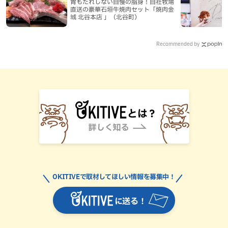
胃もたれしない自慢の脂身！自社牧場
直送の豪華石垣牛焼肉セット「焼肉金
城 北谷本店 」（北谷町）
Recommended by
OKITIVEで取材してほしい情報を募集中！
に送る！