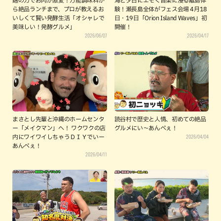
麹の力でお肉が激変！万能調味料か
海と夕日にエモく音楽に浸る離島体
ら絶品ランチまで、プロが教えるお
験！瀬長島全体がフェス会場 4月18
いしくて賢い発酵生活「オシャレで
日・19日「Orion Island Waves」初
美味しい！発酵グルメ」
開催！
2026/06/07
2026/04/17
まさとし先輩と沖縄のホームセンタ
読谷村で歴史と人情、初めての絶品
ー「メイクマン」へ！ ワクワクの店
グルメにい～あんべぇ！
2026/04/04
内にワイワイしちゃうＤＩＹでいー
あんべぇ！
2026/04/11