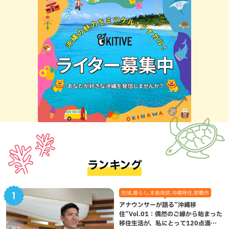
ランキング
地域,暮らし,本島南部,沖縄移住,那覇市
アナウンサーが語る”沖縄移
住”Vol.01：偶然のご縁から始まった
移住生活が、私にとって120点満点