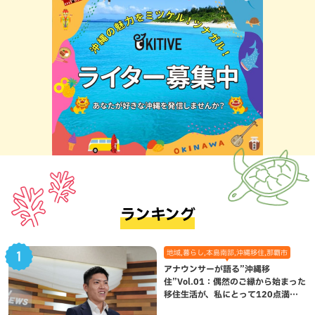
ランキング
地域,暮らし,本島南部,沖縄移住,那覇市
アナウンサーが語る”沖縄移
住”Vol.01：偶然のご縁から始まった
移住生活が、私にとって120点満点
になった理由