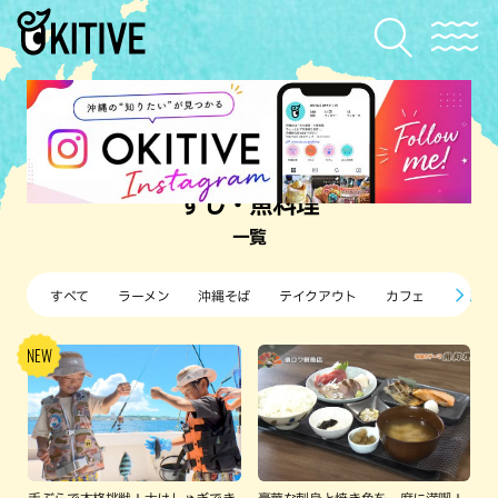
すし・魚料理
一覧
すべて
ラーメン
沖縄そば
テイクアウト
カフェ
すし・