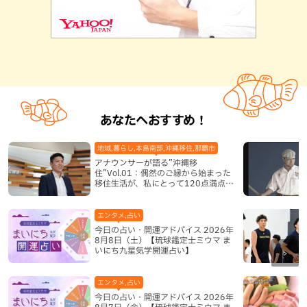
あなたへおすすめ！
地域,暮らし,本島南部,沖縄移住,那覇市
アナウンサーが語る”沖縄移
住”Vol.01：偶然のご縁から始まった
移住生活が、私にとって120点満点に
なった理由
エンタメ,占い
今日の占い・開運アドバイス 2026年
8月8日（土）【琉球鑑定士ミウマ ま
いにち九星気学開運占い】
エンタメ,占い
今日の占い・開運アドバイス 2026年
8月7日（金）【琉球鑑定士ミウマ ま