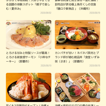
手ぶらで本格挑戦！大はしゃぎでき
豪華な刺身と焼き魚を一度に満喫！
る話題の体験スポット「親子で楽し
卸売店が誇る極上魚尽くしの定食
む！夏休み」
「磯ロク鮮魚店 」（沖縄市）
2026/08/02
2026/06/19
とろける甘みと特製ソースが最高！
カンパチが甘い！ネバネバ具材とブ
とろける新食感サーモン 「小粋なチ
ランド卵が絡む絶品丼「食堂 いずみ
ーキー」（那覇市）
咲（さき）」（那覇市）
2026/06/19
2026/06/19
早くも2店舗目がオープン！沖縄×
沖縄×高知のマグロの夢の共演！一