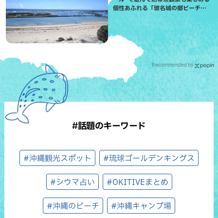
個性あふれる「玻名城の郷ビーチ」
（八重瀬町）
Recommended by
#話題のキーワード
#沖縄観光スポット
#琉球ゴールデンキングス
#シウマ占い
#OKITIVEまとめ
#沖縄のビーチ
#沖縄キャンプ場