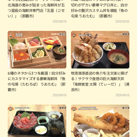
北海道の恵みが詰まった海鮮丼が五
切れがデカい豪華マグロ丼と、自分
つ星級の海鮮丼専門店「五星（ごせ
好みの贅沢カスタム丼を堪能「魚の
い）」（那覇市）
屯場 うおたむ」（那覇市）
2026/06/10
2026/05/05
6種のネタから3つを厳選！自分好み
牧港漁港直送の魚介を注文後に揚げ
にカスタマイズする豪華海鮮丼 「魚
る！サクサク食感の巨大海鮮天丼
の屯場（たむろば） うおたむ」（那
「海鮮食堂 太陽（てぃーだ） 」（浦
覇市）
添市）
2026/04/10
2026/04/10