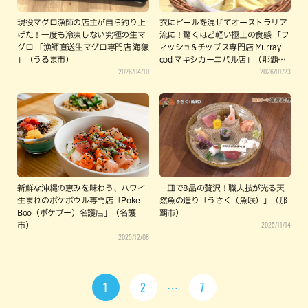
現役マグロ漁師の店主が自ら釣り上
衣にビールを混ぜてオーストラリア
げた！一度も冷凍しない究極の生マ
流に！驚くほど軽い極上の食感 「フ
グロ 「漁師直送生マグロ専門店 海猿
ィッシュ&チップス専門店 Murray
」（うるま市）
cod マキシカーニバル店」（那覇
2026/04/10
2026/01/23
市）
新鮮な沖縄の恵みを味わう、ハワイ
一皿で8品の贅沢！職人技が光る天
生まれのポケボウル専門店「Poke
然魚の造り「うさく（魚咲）」（那
Boo（ポケブー）名護店」（名護
覇市）
2025/11/14
市）
2025/12/08
1
2
7