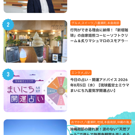
グルメ,スイーツ,八重瀬町,本島南部
行列ができる理由に納得！「新垣珈
琲」の自家焙煎コーヒーソフトクリ
ーム＆炙りマシュマロのスモアラテ
が絶品（八重瀬町）
エンタメ,占い
今日の占い・開運アドバイス 2026
年8月5日（水）【琉球鑑定士ミウマ
まいにち九星気学開運占い】
おでかけ,八重瀬町,地域,本島南部,沖縄の海,自
沖縄南部の隠れ家！波のない“天然プ
ール”で遊んで熱帯魚観察も楽しめる