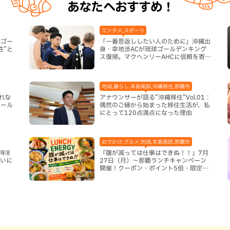
あなたへおすすめ！
エンタメ,スポーツ
球ゴー
「一番恩返ししたい人のために」沖縄出
性”と
身・幸地渉ACが琉球ゴールデンキング
ス復帰。マクヘンリーAHCに信頼を寄せ
る理由
地域,暮らし,本島南部,沖縄移住,那覇市
れな
アナウンサーが語る”沖縄移住”Vol.01：
ロール
偶然のご縁から始まった移住生活が、私
）
にとって120点満点になった理由
おでかけ,グルメ,地域,本島南部,那覇市
年8
「腹が減っては仕事はできぬ！！」7月
まいに
27日（月）〜那覇ランチキャンペーン
開催！クーポン・ポイント5倍・限定グ
ッズが当たる12日間