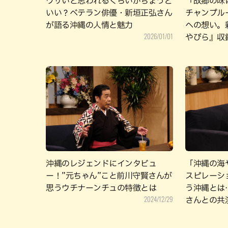
ウザいと思われるくらいがちょうど
「故郷の味
いい？ベテラン俳優・新垣正弘さん
チャンプル
が語る沖縄の人情と魅力
への想い。
2026/01/01
やびら』収
沖縄のレジェンドにインタビュ
「沖縄の海
ー！”元ちゃん”こと前川守賢さんが
スピレーショ
思うウチナーンチュの特徴とは
う沖縄とは
2024/12/29
さんとの共