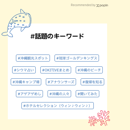
Recommended by
#話題のキーワード
#沖縄観光スポット
#琉球ゴールデンキングス
#シウマ占い
#OKITIVEまとめ
#沖縄のビーチ
#沖縄キャンプ場
#アナウンサーズ
#復帰を知る
#アゲアゲめし
#沖縄の人々
#聞いてみた
#ホテルセレクション（ウィン♪ウィン♪）