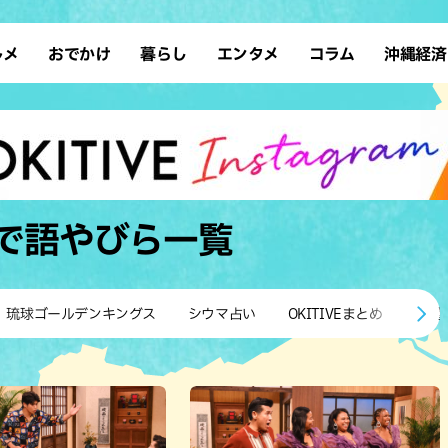
ルメ
おでかけ
暮らし
エンタメ
コラム
沖縄経済
ーメン
デート
沖縄そば
レシピ
スポーツ
ドライブ
SDGs
占い
クアウト
散歩
ファッション
カフェ
タレント・芸人
ソロ活
ローカルニュース
テレビ
・魚料理
自然
和食・日本料理
沖縄移住
イベント
子ども
沖縄旧暦行事
縄料理
歴史
アジア・エスニック
体験
で語やびら
一覧
中華
レジャー
イタリアン
アート
西洋料理
ショッピング
フレンチ
ホテル
琉球ゴールデンキングス
シウマ占い
OKITIVEまとめ
沖縄
キ・焼肉
サウナ
焼鳥・串料理
公園
の肉料理
沖縄の海
居酒屋・バー
・バイキング
スイーツ