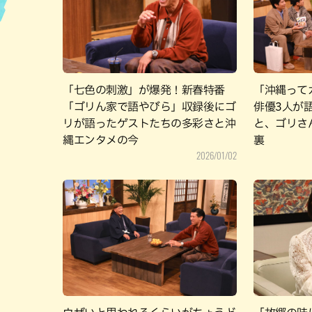
ハン
「七色の刺激」が爆発！新春特番
「沖縄って
「ゴリん家で語やびら」収録後にゴ
俳優3人が
リが語ったゲストたちの多彩さと沖
と、ゴリさ
縄エンタメの今
裏
2026/01/02