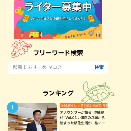
フリーワード検索
ランキング
地域,暮らし,本島南部,沖縄移住,那覇市
アナウンサーが語る”沖縄移
住”Vol.01：偶然のご縁から
始まった移住生活が、私にと
って120点満点になった理由