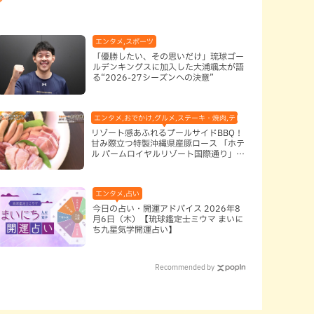
エンタメ,スポーツ
「優勝したい、その思いだけ」琉球ゴー
ルデンキングスに加入した大浦颯太が語
る“2026-27シーズンへの決意”
エンタメ,おでかけ,グルメ,ステーキ・焼肉,テレビ,ホテル,地域,本島南
リゾート感あふれるプールサイドBBQ！
甘み際立つ特製沖縄県産豚ロース 「ホテ
ル パームロイヤルリゾート国際通り」
（那覇市）
エンタメ,占い
今日の占い・開運アドバイス 2026年8
月6日（木）【琉球鑑定士ミウマ まいに
ち九星気学開運占い】
Recommended by