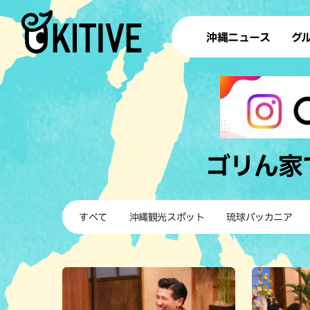
沖縄ニュース
グ
ラ
テイ
すし
沖
ゴリん家
洋食・
すべて
沖縄観光スポット
琉球バッカニア
ステー
その他
ブッフェ