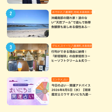
おでかけ,八重瀬町,地域,本島南部,沖縄の海,自然
沖縄南部の隠れ家！波のな
い“天然プール”で遊んで熱帯
魚観察も楽しめる個性あふれ
る「玻名城の郷ビーチ」（八
重瀬町）
グルメ,スイーツ,八重瀬町,本島南部
行列ができる理由に納得！
「新垣珈琲」の自家焙煎コー
ヒーソフトクリーム＆炙りマ
シュマロのスモアラテが絶品
（八重瀬町）
エンタメ,占い
今日の占い・開運アドバイス
2026年8月5日（水）【琉球
鑑定士ミウマ まいにち九星気
学開運占い】