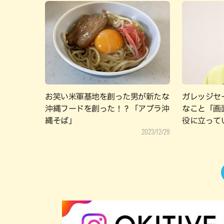
お笑い米軍基地を創った男が新たな
ガレッジセ
沖縄フードを創った！？「アブラ沖
なこと「画
縄そば」
役に立って
2023/12/29