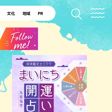
文化
地域
PR
復帰50年
本島北部
本島中部
本島南部
先島諸島
北部離島
南部離島
のビーチ
沖縄キャンプ場
アナウンサーズ
復帰を知る
ア