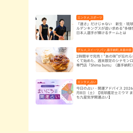
エンタメ,スポーツ
「速さ」だけじゃない 新生・琉
ルデンキングスが追い求める“多様
日本人選手が輝けるチームとは
グルメ,スイーツ,パン,嘉手納町,本島中部
2時間半で完売！“あの味”が忘れら
くて始めた、週末限定のシナモン
専門店「Shima buns」（嘉手納町
エンタメ,占い
今日の占い・開運アドバイス 2026
月8日（土）【琉球鑑定士ミウマ 
ち九星気学開運占い】