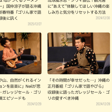
は 母がつくるソーメン
琉球風水志・シウマ直伝！観光客
ー」国仲涼子が語る沖縄
に“あえて”体験してほしい沖縄の楽
新春特番『ゴリん家で語
しみ方と気分をリセットする方法
2024/12/30
録後に訊く
2025/12/27
や山、自然がくれるイン
「その時間が幸せだった…」沖縄の
ンを音楽に」Neilが思
正月番組「ゴリん家で語やびら」
…ガレッジセール・ゴリ
収録後に語ったガレッジセール・ゴ
演エピソードも
リの愛すべき沖縄
2024/12/29
2024/12/28