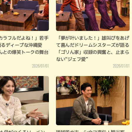
パン
カレー
バーガー
タコス・タコライス
カラフルだよね！」若手
「夢が叶いました！」雄叫びをあげ
語るディープな沖縄愛
て喜んだドリームシスターズが語る
んとの爆笑トークの舞台
「ゴリん家」収録の興奮と、止まら
ない“ジェフ愛”
2026/01/01
2026/01/01