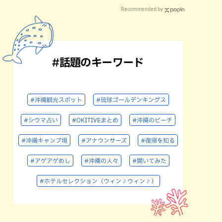
Recommended by
#話題のキーワード
#沖縄観光スポット
#琉球ゴールデンキングス
#シウマ占い
#OKITIVEまとめ
#沖縄のビーチ
#沖縄キャンプ場
#アナウンサーズ
#復帰を知る
#アゲアゲめし
#沖縄の人々
#聞いてみた
#ホテルセレクション（ウィン♪ウィン♪）