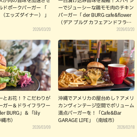
スが肉の旨味を加速させ
一日漬け込み旨味を凝縮！スパイシ
ルドポークバーガー 「
ーでジューシーな鶏モモ肉のチキン
NER （エッズダイナー） 」
バーガー「 der BURG cafe&flower
（デア ブルグ カフェアンドフラワ
2026/03/20
2026/03/20
ー） 」（沖縄市）
ーとお花！？こだわりが
沖縄でアメリカの屋台めし？アメリ
ーガー＆ドライフラワー
カンヴィンテージ空間でボリューム
r BURG」＆「lily
満点バーガーを！「Cafe&Bar
（沖縄市）
GARAGE LIFE」（南城市）
2026/03/09
2026/02/18