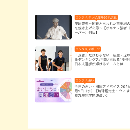
エンタメ,テレビ,復帰50年,文化
奥原崇典～困難と言われた首里城
を焼き上げた男～【オキナワ強者
ーバー）列伝】
エンタメ,スポーツ
「速さ」だけじゃない 新生・琉
ルデンキングスが追い求める“多様
日本人選手が輝けるチームとは
エンタメ,占い
今日の占い・開運アドバイス 2026
月5日（水）【琉球鑑定士ミウマ 
ち九星気学開運占い】