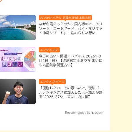
おでかけ,ホテル,名護市,地域,本島北部
なぜ名護だったのか？国内初のビーチリ
ゾート「コートヤード・バイ・マリオッ
ト沖縄リゾート」に込められた想い
エンタメ,占い
今日の占い・開運アドバイス 2026年8
月2日（日）【琉球鑑定士ミウマ まいに
ち九星気学開運占い】
エンタメ,スポーツ
「優勝したい、その思いだけ」琉球ゴー
ルデンキングスに加入した大浦颯太が語
る“2026-27シーズンへの決意”
Recommended by