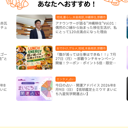
あなたへおすすめ！
地域,暮らし,本島南部,沖縄移住,那覇市
の赤瓦
アナウンサーが語る”沖縄移住”Vol.01：
（チュ
偶然のご縁から始まった移住生活が、私
にとって120点満点になった理由
おでかけ,グルメ,地域,本島南部,那覇市
球ゴー
「腹が減っては仕事はできぬ！！」7月
性”と
27日（月）〜那覇ランチキャンペーン
開催！クーポン・ポイント5倍・限定グ
ッズが当たる12日間
エンタメ,占い
年8
今日の占い・開運アドバイス 2026年8
まいに
月9日（日）【琉球鑑定士ミウマ まいに
ち九星気学開運占い】