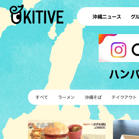
沖縄ニュース
グ
ラ
テイ
すし
沖
ハン
洋食・
すべて
ラーメン
沖縄そば
テイクアウト
ステー
その他
ブッフェ