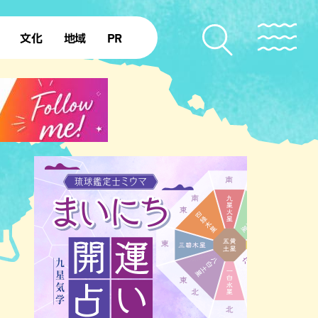
文化
地域
PR
復帰50年
本島北部
本島中部
本島南部
先島諸島
北部離島
南部離島
ジア・エスニック
中華
イタリアン
洋食・西洋料理
フレ