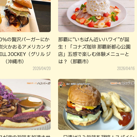
パン
カレー
バーガー
タコス・タコライス
00％の贅沢バーガーにか
那覇に“いちばん近いハワイ”が誕
炭火かおるアメリカンダ
生！「コナズ珈琲 那覇新都心公園
LL JOCKEY（グリル ジ
店」五感で楽しむ体験メニューと
」（沖縄市）
は？（那覇市）
2026/04/20
2026/04/16