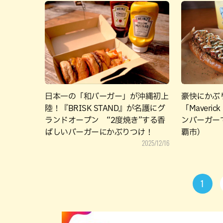
日本一の「和バーガー」が沖縄初上
豪快にかぶ
陸！『BRISK STAND』が名護にグ
「Maver
ランドオープン “2度焼き”する香
ンバーガー
ばしいバーガーにかぶりつけ！
覇市）
2025/12/16
1