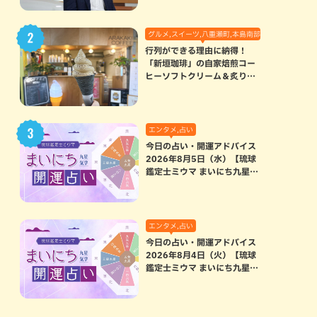
グルメ,スイーツ,八重瀬町,本島南部
行列ができる理由に納得！
「新垣珈琲」の自家焙煎コー
ヒーソフトクリーム＆炙りマ
シュマロのスモアラテが絶品
（八重瀬町）
エンタメ,占い
今日の占い・開運アドバイス
2026年8月5日（水）【琉球
鑑定士ミウマ まいにち九星気
学開運占い】
エンタメ,占い
今日の占い・開運アドバイス
2026年8月4日（火）【琉球
鑑定士ミウマ まいにち九星気
学開運占い】