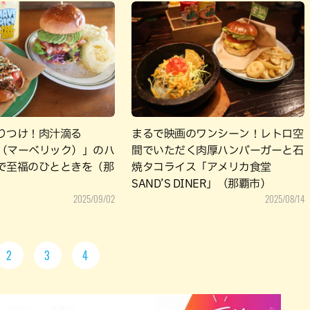
りつけ！肉汁滴る
まるで映画のワンシーン！レトロ空
ick（マーベリック）」のハ
間でいただく肉厚ハンバーガーと石
で至福のひとときを（那
焼タコライス「アメリカ食堂
SAND’S DINER」（那覇市）
2025/09/02
2025/08/14
2
3
4