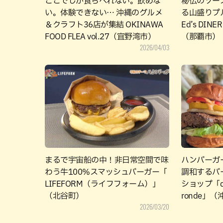
ここでしか食らべれない。飲めな
秘伝のソー
い。体験できない… 沖縄のグルメ
る山盛りプ
＆クラフト36店が集結 OKINAWA
Ed’s DI
FOOD FLEA vol.27（宜野湾市）
（那覇市）
2026/04/03
まるで宇宙船の中！非日常空間で味
ハンバーガ
わう牛100％スマッシュバーガー「
調和するバ
LIFEFORM（ライフフォーム）」
ショップ「de
（北谷町）
ronde」
2026/03/20