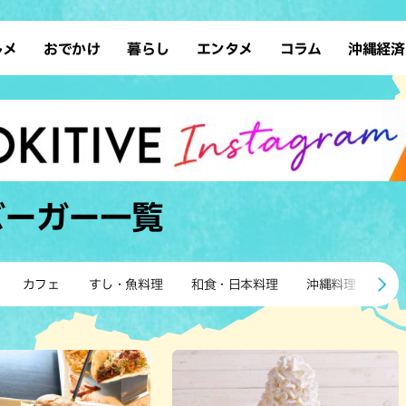
ルメ
おでかけ
暮らし
エンタメ
コラム
沖縄経済
ーメン
デート
沖縄そば
レシピ
スポーツ
ドライブ
SDGs
占い
クアウト
散歩
ファッション
カフェ
タレント・芸人
ソロ活
ローカルニュース
テレビ
・魚料理
自然
和食・日本料理
沖縄移住
イベント
子ども
沖縄旧暦行事
縄料理
歴史
アジア・エスニック
体験
バーガー
一覧
中華
レジャー
イタリアン
アート
西洋料理
ショッピング
フレンチ
ホテル
カフェ
すし・魚料理
和食・日本料理
沖縄料理
ア
キ・焼肉
サウナ
焼鳥・串料理
公園
の肉料理
沖縄の海
居酒屋・バー
・バイキング
スイーツ