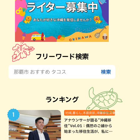
フリーワード検索
ランキング
地域,暮らし,本島南部,沖縄移住,那覇市
アナウンサーが語る”沖縄移
住”Vol.01：偶然のご縁から
始まった移住生活が、私にと
って120点満点になった理由