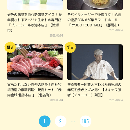
好みの味覚を飲む新感覚アイス！ 長
モバイルオーダーで快適注文！話題
年愛されるアメリカ生まれの専門店
の絶品グルメが集うフードホール
「ブルーシール牧港本店 」（浦添
「RYUBO FOOD HALL」（那覇市）
2026/08/04
市）
2026/08/04
胃もたれしない自慢の脂身！自社牧
奥原崇典～困難と言われた首里城の
場直送の豪華石垣牛焼肉セット「焼
赤瓦を焼き上げた男～【オキナワ強
肉金城 北谷本店 」（北谷町）
者（チューバー）列伝】
2026/08/04
2026/08/04
1
2
195