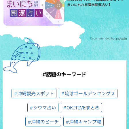
まいにち九星気学開運占い】
Recommended by
#話題のキーワード
#沖縄観光スポット
#琉球ゴールデンキングス
#シウマ占い
#OKITIVEまとめ
#沖縄のビーチ
#沖縄キャンプ場