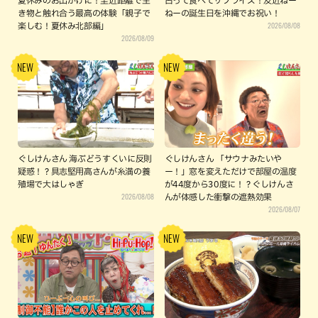
夏休みのお出かけに！至近距離で生
占って食べてサプライズ！友近ねー
き物と触れ合う最高の体験「親子で
ねーの誕生日を沖縄でお祝い！
2026/08/08
楽しむ！夏休み北部編」
2026/08/09
ぐしけんさん 海ぶどうすくいに反則
ぐしけんさん 「サウナみたいや
疑惑！？具志堅用高さんが糸満の養
ー！」窓を変えただけで部屋の温度
殖場で大はしゃぎ
が44度から30度に！？ぐしけんさ
2026/08/08
んが体感した衝撃の遮熱効果
2026/08/07