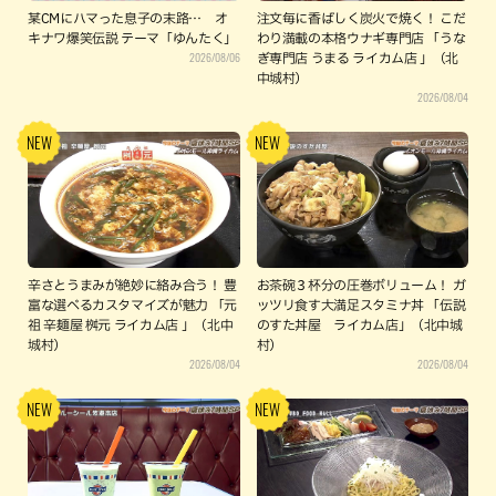
某CMにハマった息子の末路… オ
注文毎に香ばしく炭火で焼く！ こだ
キナワ爆笑伝説 テーマ「ゆんたく」
わり満載の本格ウナギ専門店 「うな
2026/08/06
ぎ専門店 うまる ライカム店 」（北
中城村）
2026/08/04
辛さとうまみが絶妙に絡み合う！ 豊
お茶碗３杯分の圧巻ボリューム！ ガ
富な選べるカスタマイズが魅力 「元
ッツリ食す大満足スタミナ丼 「伝説
祖 辛麺屋 桝元 ライカム店 」（北中
のすた丼屋 ライカム店」（北中城
城村）
村）
2026/08/04
2026/08/04