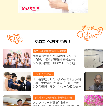
あなたへおすすめ！
おでかけ,体験,本島南部,那覇市
国際通りで自分だけの“推しシーサ
ー”作り！個性が爆発する超エモいキ
ャンドル体験！JUICYJUICYと巡って
沖縄新定番を探す
エンタメ,スポーツ
「一番恩返ししたい人のために」沖縄
出身・幸地渉ACが琉球ゴールデンキ
ングス復帰。マクヘンリーAHCに信頼
を寄せる理由
地域,暮らし,本島南部,沖縄移住,那覇市
アナウンサーが語る”沖縄移