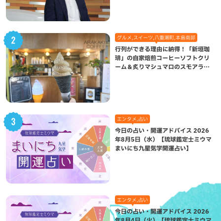
グルメ,スイーツ,八重瀬町,本島南部
行列ができる理由に納得！「新垣珈
琲」の自家焙煎コーヒーソフトクリ
ーム＆炙りマシュマロのスモアラテ
が絶品（八重瀬町）
エンタメ,占い
今日の占い・開運アドバイス 2026
年8月5日（水）【琉球鑑定士ミウマ
まいにち九星気学開運占い】
エンタメ,占い
今日の占い・開運アドバイス 2026
年8月4日（火）【琉球鑑定士ミウマ