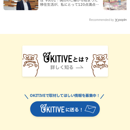
住”Vol.01：偶然のご縁から始まった
移住生活が、私にとって120点満点に
なった理由
Recommended by
OKITIVEで取材してほしい情報を募集中！
に送る！