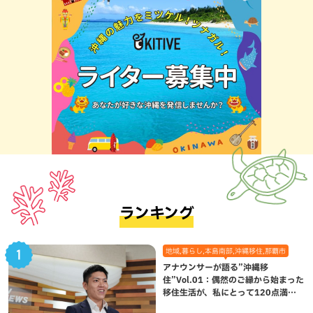
ランキング
地域,暮らし,本島南部,沖縄移住,那覇市
アナウンサーが語る”沖縄移
住”Vol.01：偶然のご縁から始まった
移住生活が、私にとって120点満点
になった理由