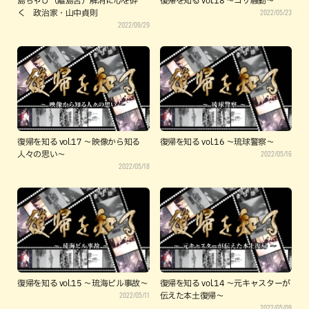
島ちゃび（離島苦）解消に心を砕
復帰を知る vol.18 ～コザ騒動～
2022/05/23
く 政治家・山中貞則
2022/09/29
復帰を知る vol.17 ～映像から知る
復帰を知る vol.16 ～琉球警察～
2022/05/16
人々の思い～
2022/05/18
復帰を知る vol.15 ～琉海ビル事故～
復帰を知る vol.14 〜元キャスターが
2022/05/11
伝えた本土復帰〜
2022/05/09