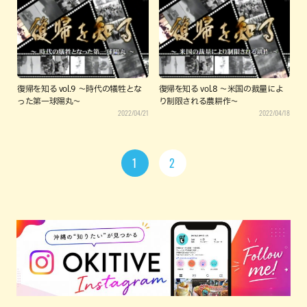
復帰を知る vol.9 〜時代の犠牲とな
復帰を知る vol.8 〜米国の裁量によ
った第一球陽丸〜
り制限される農耕作〜
2022/04/21
2022/04/18
1
2