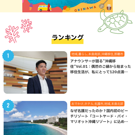
ランキング
地域,暮らし,本島南部,沖縄移住,那覇市
アナウンサーが語る”沖縄移
住”Vol.01：偶然のご縁から始まった
移住生活が、私にとって120点満点
になった理由
おでかけ,ホテル,名護市,地域,本島北部
なぜ名護だったのか？国内初のビー
チリゾート「コートヤード・バイ・
マリオット沖縄リゾート」に込めら
れた想い