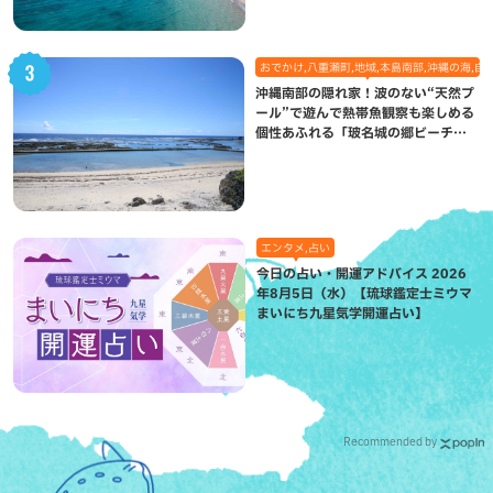
おでかけ,八重瀬町,地域,本島南部,沖縄の海,自
沖縄南部の隠れ家！波のない“天然プ
ール”で遊んで熱帯魚観察も楽しめる
個性あふれる「玻名城の郷ビーチ」
（八重瀬町）
エンタメ,占い
今日の占い・開運アドバイス 2026
年8月5日（水）【琉球鑑定士ミウマ
まいにち九星気学開運占い】
Recommended by