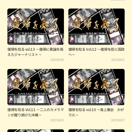
復帰を知る vol.13 ～復帰に異論を唱
復帰を知る Vol.12 〜復帰を前に国政
えたジャーナリスト～
へ〜
2022/05/02
2022/04/27
復帰を知る Vol.11 〜二人のカメラマ
復帰を知る vol.10 ～海上集会 かが
ンが撮り続けた沖縄〜
り火～
2022/04/25
2022/04/22