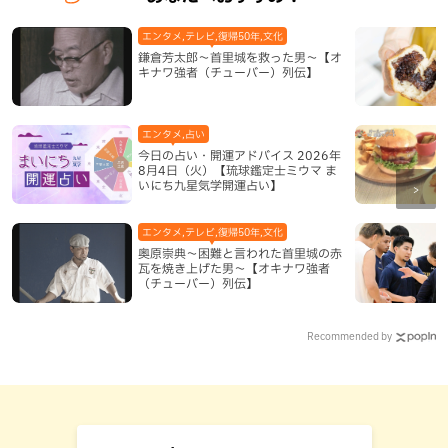
エンタメ,テレビ,復帰50年,文化
鎌倉芳太郎～首里城を救った男～【オ
キナワ強者（チューバー）列伝】
エンタメ,占い
今日の占い・開運アドバイス 2026年
8月4日（火）【琉球鑑定士ミウマ ま
いにち九星気学開運占い】
エンタメ,テレビ,復帰50年,文化
奥原崇典～困難と言われた首里城の赤
瓦を焼き上げた男～【オキナワ強者
（チューバー）列伝】
Recommended by