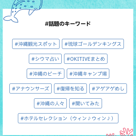
#話題のキーワード
#沖縄観光スポット
#琉球ゴールデンキングス
#シウマ占い
#OKITIVEまとめ
#沖縄のビーチ
#沖縄キャンプ場
#アナウンサーズ
#復帰を知る
#アゲアゲめし
#沖縄の人々
#聞いてみた
#ホテルセレクション（ウィン♪ウィン♪）