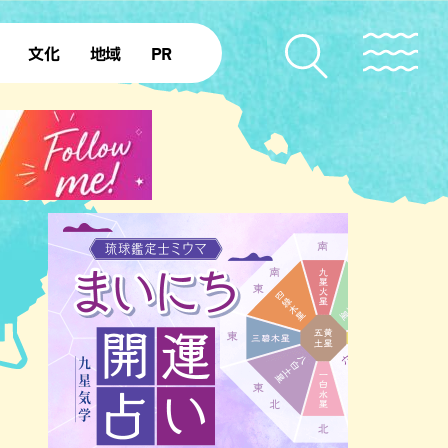
文化
地域
PR
復帰50年
本島北部
本島中部
本島南部
先島諸島
北部離島
南部離島