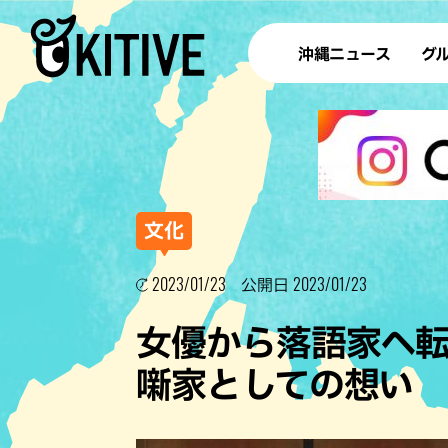
沖縄ニュース
グ
ラ
テイ
すし
沖
文化
2023/01/23
2023/01/23
公開日
洋食・
女優から落語家へ転
ステー
噺家としての想い
その他
ブッフェ