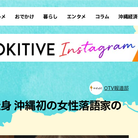
ルメ
おでかけ
暮らし
エンタメ
コラム
沖縄経済
ーメン
デート
沖縄そば
レシピ
スポーツ
ドライブ
SDGs
占い
クアウト
散歩
ファッション
カフェ
タレント・芸人
ソロ活
ローカルニュース
テレビ
・魚料理
自然
和食・日本料理
沖縄移住
イベント
子ども
沖縄旧暦行事
縄料理
歴史
アジア・エスニック
体験
中華
レジャー
イタリアン
アート
OTV報道部
西洋料理
ショッピング
フレンチ
ホテル
身 沖縄初の女性落語家の
キ・焼肉
サウナ
焼鳥・串料理
公園
の肉料理
沖縄の海
居酒屋・バー
・バイキング
スイーツ