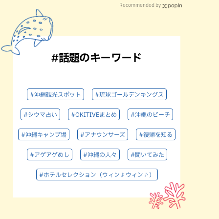
Recommended by
#話題のキーワード
#沖縄観光スポット
#琉球ゴールデンキングス
#シウマ占い
#OKITIVEまとめ
#沖縄のビーチ
#沖縄キャンプ場
#アナウンサーズ
#復帰を知る
#アゲアゲめし
#沖縄の人々
#聞いてみた
#ホテルセレクション（ウィン♪ウィン♪）