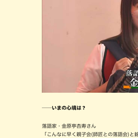
──いまの心境は？
落語家・金原亭杏寿さん
「こんなに早く親子会(師匠との落語会)と