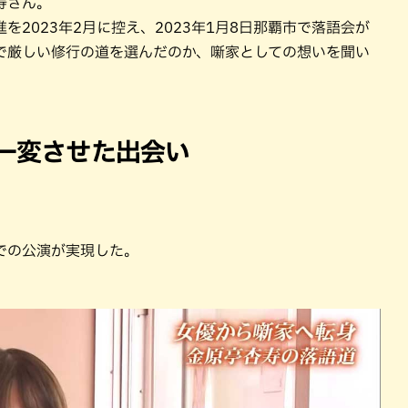
寿さん。
2023年2月に控え、2023年1月8日那覇市で落語会が
で厳しい修行の道を選んだのか、噺家としての想いを聞い
を一変させた出会い
。
での公演が実現した。