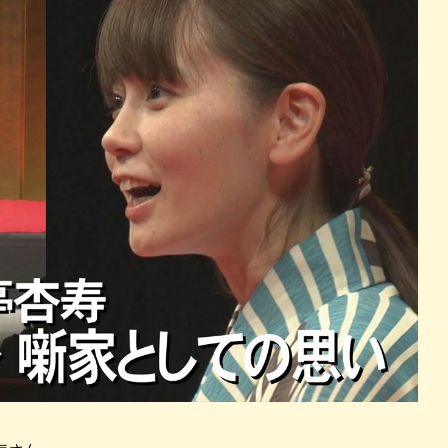
パン
カレー
バーガー
タコス・タコライス