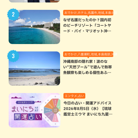
おでかけ,ホテル,名護市,地域,本島北部
なぜ名護だったのか？国内初
のビーチリゾート「コートヤ
ード・バイ・マリオット沖縄
リゾート」に込められた想い
おでかけ,八重瀬町,地域,本島南部,沖縄の海,自然
沖縄南部の隠れ家！波のな
い“天然プール”で遊んで熱帯
魚観察も楽しめる個性あふれ
る「玻名城の郷ビーチ」（八
重瀬町）
エンタメ,占い
今日の占い・開運アドバイス
2026年8月5日（水）【琉球
鑑定士ミウマ まいにち九星気
学開運占い】