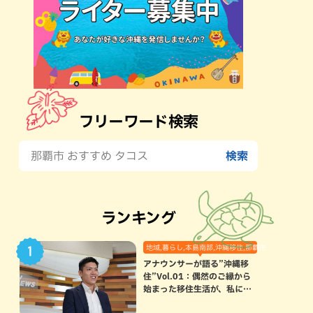
フリーワード検索
ランキング
地域,暮らし,本島南部,沖縄移住,那覇市
アナウンサーが語る”沖縄移
住”Vol.01：偶然のご縁から
始まった移住生活が、私にと
って120点満点になった理由