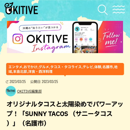
エンタメ,おでかけ,グルメ,タコス・タコライス,テレビ,体験,名護市,地
域,本島北部,洋食・西洋料理
2023/03/25
2023/03/25
公開日
OKITIVE編集部
オリジナルタコスと太陽染めでパワーアッ
プ！「SUNNY TACOS （サニータコス
）」（名護市）