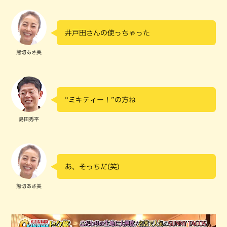
井戸田さんの使っちゃった
熊切あさ美
“ミキティー！”の方ね
島田秀平
あ、そっちだ(笑)
熊切あさ美