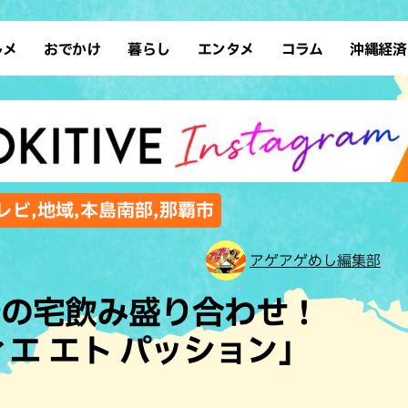
ルメ
おでかけ
暮らし
エンタメ
コラム
沖縄経済
ーメン
デート
沖縄そば
レシピ
スポーツ
ドライブ
SDGs
占い
クアウト
散歩
ファッション
カフェ
タレント・芸人
ソロ活
ローカルニュース
テレビ
・魚料理
自然
和食・日本料理
沖縄移住
イベント
子ども
沖縄旧暦行事
縄料理
歴史
アジア・エスニック
体験
レビ,地域,本島南部,那覇市
中華
レジャー
イタリアン
アート
アゲアゲめし編集部
西洋料理
ショッピング
フレンチ
ホテル
身の宅飲み盛り合わせ！
キ・焼肉
サウナ
焼鳥・串料理
公園
エ エト パッション」
の肉料理
沖縄の海
居酒屋・バー
・バイキング
スイーツ