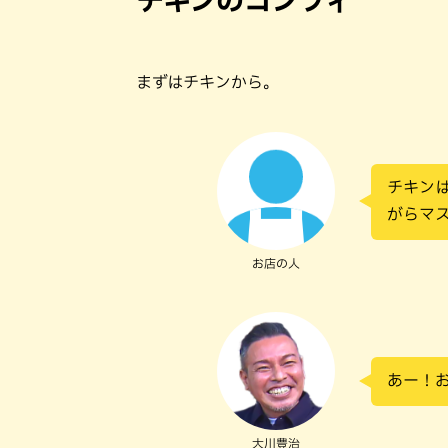
まずはチキンから。
チキン
がらマ
お店の人
あー！
大川豊治