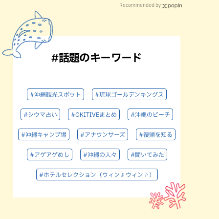
Recommended by
#話題のキーワード
#沖縄観光スポット
#琉球ゴールデンキングス
#シウマ占い
#OKITIVEまとめ
#沖縄のビーチ
#沖縄キャンプ場
#アナウンサーズ
#復帰を知る
#アゲアゲめし
#沖縄の人々
#聞いてみた
#ホテルセレクション（ウィン♪ウィン♪）