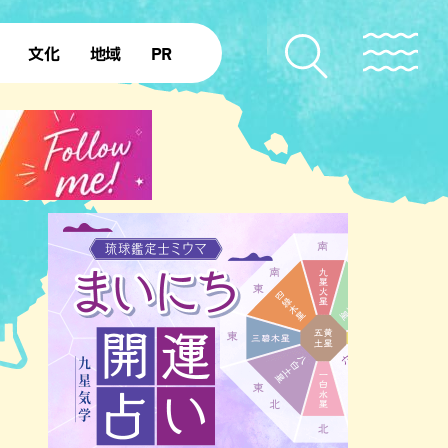
文化
地域
PR
復帰50年
本島北部
本島中部
本島南部
先島諸島
北部離島
南部離島