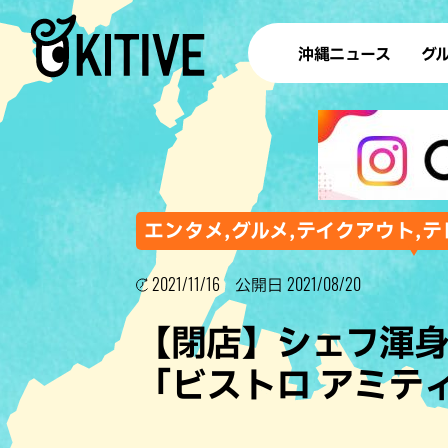
沖縄ニュース
グ
ラ
テイ
すし
沖
エンタメ,グルメ,テイクアウト,テ
2021/11/16
2021/08/20
公開日
洋食・
【閉店】シェフ渾
ステー
「ビストロ アミティ
その他
ブッフェ