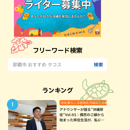
フリーワード検索
ランキング
地域,暮らし,本島南部,沖縄移住,那覇市
アナウンサーが語る”沖縄移
住”Vol.01：偶然のご縁から
始まった移住生活が、私にと
って120点満点になった理由