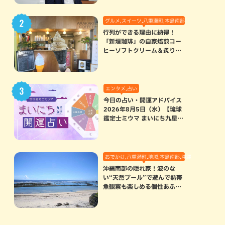
グルメ,スイーツ,八重瀬町,本島南部
行列ができる理由に納得！
「新垣珈琲」の自家焙煎コー
ヒーソフトクリーム＆炙りマ
シュマロのスモアラテが絶品
（八重瀬町）
エンタメ,占い
今日の占い・開運アドバイス
2026年8月5日（水）【琉球
鑑定士ミウマ まいにち九星気
学開運占い】
おでかけ,八重瀬町,地域,本島南部,沖縄の海,自然
沖縄南部の隠れ家！波のな
い“天然プール”で遊んで熱帯
魚観察も楽しめる個性あふれ
る「玻名城の郷ビーチ」（八
重瀬町）