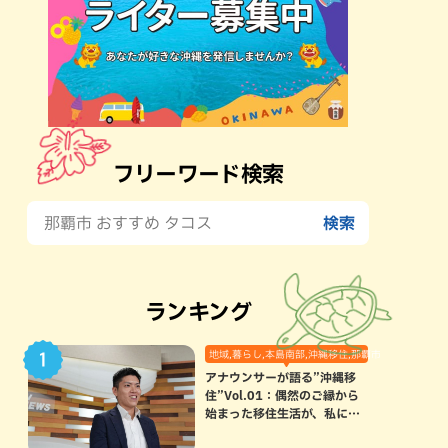
フリーワード検索
ランキング
地域,暮らし,本島南部,沖縄移住,那覇市
アナウンサーが語る”沖縄移
住”Vol.01：偶然のご縁から
始まった移住生活が、私にと
って120点満点になった理由