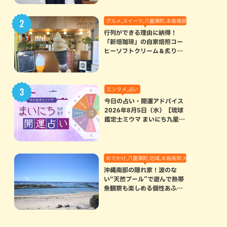
グルメ,スイーツ,八重瀬町,本島南部
行列ができる理由に納得！
「新垣珈琲」の自家焙煎コー
ヒーソフトクリーム＆炙りマ
シュマロのスモアラテが絶品
（八重瀬町）
エンタメ,占い
今日の占い・開運アドバイス
2026年8月5日（水）【琉球
鑑定士ミウマ まいにち九星気
学開運占い】
おでかけ,八重瀬町,地域,本島南部,沖縄の海,自然
沖縄南部の隠れ家！波のな
い“天然プール”で遊んで熱帯
魚観察も楽しめる個性あふれ
る「玻名城の郷ビーチ」（八
重瀬町）