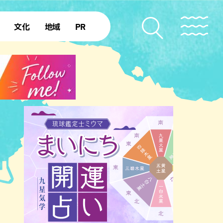
文化
地域
PR
復帰50年
本島北部
本島中部
本島南部
先島諸島
北部離島
南部離島