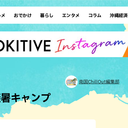
ルメ
おでかけ
暮らし
エンタメ
コラム
沖縄経済
ーメン
デート
沖縄そば
レシピ
スポーツ
ドライブ
SDGs
占い
クアウト
散歩
ファッション
カフェ
タレント・芸人
ソロ活
ローカルニュース
テレビ
・魚料理
自然
和食・日本料理
沖縄移住
イベント
子ども
沖縄旧暦行事
縄料理
歴史
アジア・エスニック
体験
中華
レジャー
イタリアン
アート
南国ChillOut編集部
西洋料理
ショッピング
フレンチ
ホテル
避暑キャンプ
キ・焼肉
サウナ
焼鳥・串料理
公園
の肉料理
沖縄の海
居酒屋・バー
・バイキング
スイーツ