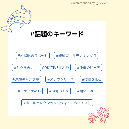
Recommended by
#話題のキーワード
#沖縄観光スポット
#琉球ゴールデンキングス
#シウマ占い
#OKITIVEまとめ
#沖縄のビーチ
#沖縄キャンプ場
#アナウンサーズ
#復帰を知る
#アゲアゲめし
#沖縄の人々
#聞いてみた
#ホテルセレクション（ウィン♪ウィン♪）