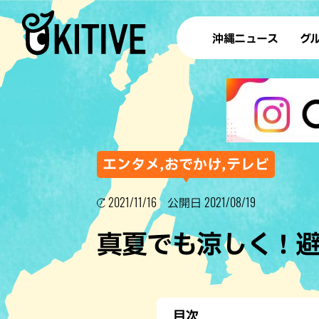
沖縄ニュース
グ
ラ
テイ
すし
沖
エンタメ,おでかけ,テレビ
2021/11/16
2021/08/19
公開日
洋食・
真夏でも涼しく！
ステー
その他
ブッフェ
目次