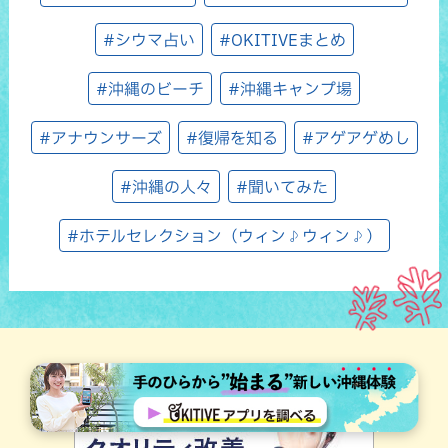
#シウマ占い
#OKITIVEまとめ
#沖縄のビーチ
#沖縄キャンプ場
#アナウンサーズ
#復帰を知る
#アゲアゲめし
#沖縄の人々
#聞いてみた
#ホテルセレクション（ウィン♪ウィン♪）