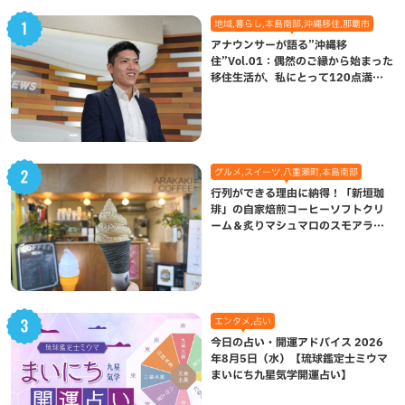
地域,暮らし,本島南部,沖縄移住,那覇市
アナウンサーが語る”沖縄移
住”Vol.01：偶然のご縁から始まった
移住生活が、私にとって120点満点
になった理由
グルメ,スイーツ,八重瀬町,本島南部
行列ができる理由に納得！「新垣珈
琲」の自家焙煎コーヒーソフトクリ
ーム＆炙りマシュマロのスモアラテ
が絶品（八重瀬町）
エンタメ,占い
今日の占い・開運アドバイス 2026
年8月5日（水）【琉球鑑定士ミウマ
まいにち九星気学開運占い】