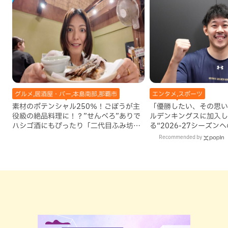
グルメ,居酒屋・バー,本島南部,那覇市
エンタメ,スポーツ
素材のポテンシャル250％！ごぼうが主
「優勝したい、その思い
役級の絶品料理に！？”せんべろ”ありで
ルデンキングスに加入し
ハシゴ酒にもぴったり「二代目ふみ坊
る“2026-27シーズン
亭」（那覇市）
Recommended by