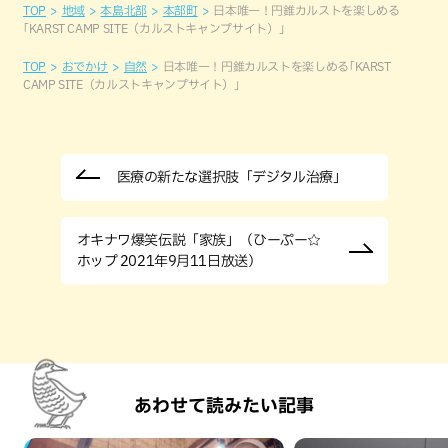
TOP
地域
本島北部
本部町
日本唯一！円錐カルストを楽しめる
｢KARST CAMP SITE（カルストキャンプサイト）」
TOP
おでかけ
自然
日本唯一！円錐カルストを楽しめる｢KARST
CAMP SITE（カルストキャンプサイト）」
医療の新たな選択肢「デジタル治療」
オキナワ爆笑伝説「家族」（ひーぷー☆
ホップ 2021年9月11日放送）
あわせて読みたい記事