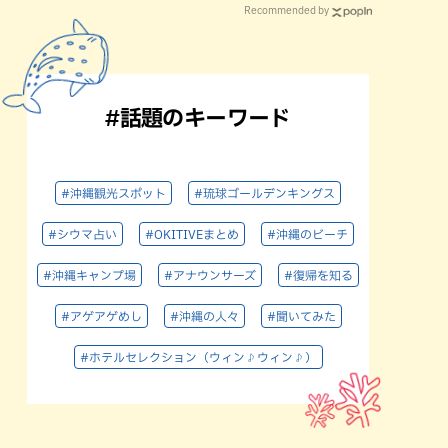
Recommended by
#話題のキーワード
#沖縄観光スポット
#琉球ゴールデンキングス
#シウマ占い
#OKITIVEまとめ
#沖縄のビーチ
#沖縄キャンプ場
#アナウンサーズ
#復帰を知る
#アゲアゲめし
#沖縄の人々
#聞いてみた
#ホテルセレクション（ウィン♪ウィン♪）