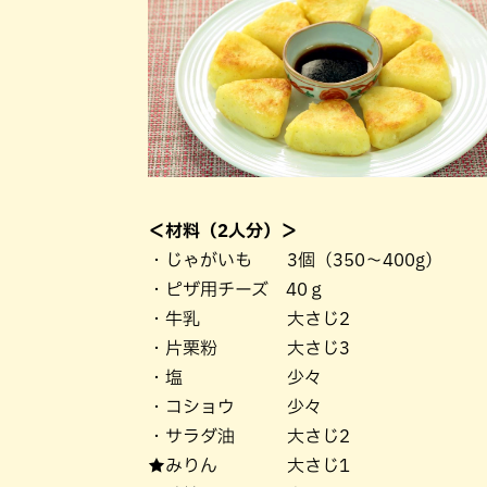
＜材料（2人分）＞
・じゃがいも 3個（350～400g）
・ピザ用チーズ 40ｇ
・牛乳 大さじ2
・片栗粉 大さじ3
・塩 少々
・コショウ 少々
・サラダ油 大さじ2
★みりん 大さじ1