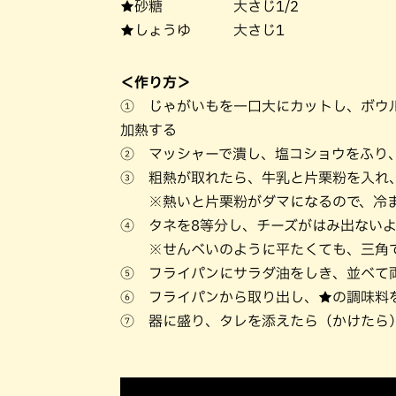
★砂糖 大さじ1/2
★しょうゆ 大さじ1
＜作り方＞
① じゃがいもを一口大にカットし、ボウル
加熱する
② マッシャーで潰し、塩コショウをふり
③ 粗熱が取れたら、牛乳と片栗粉を入れ
※熱いと片栗粉がダマになるので、冷ま
④ タネを8等分し、チーズがはみ出ない
※せんべいのように平たくても、三角で
⑤ フライパンにサラダ油をしき、並べて
⑥ フライパンから取り出し、★の調味料
⑦ 器に盛り、タレを添えたら（かけたら