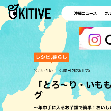
沖縄ニュース
グ
ラ
テイ
すし
沖
レシピ,暮らし
2023/11/25
2023/11/25
公開日
洋食・
「とろ～り・いも
ステー
グ
その他
ブッフェ
～年中手に入るお芋類で簡単！おいし