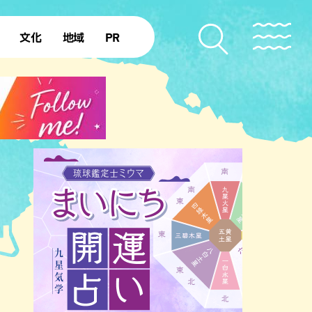
文化
地域
PR
復帰50年
本島北部
本島中部
本島南部
先島諸島
北部離島
南部離島