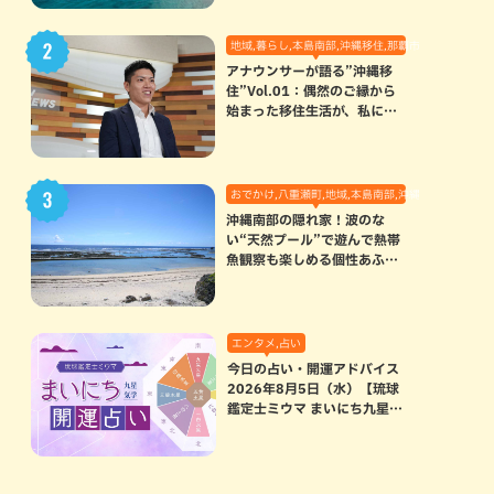
地域,暮らし,本島南部,沖縄移住,那覇市
アナウンサーが語る”沖縄移
住”Vol.01：偶然のご縁から
始まった移住生活が、私にと
って120点満点になった理由
おでかけ,八重瀬町,地域,本島南部,沖縄の海,自然
沖縄南部の隠れ家！波のな
い“天然プール”で遊んで熱帯
魚観察も楽しめる個性あふれ
る「玻名城の郷ビーチ」（八
重瀬町）
エンタメ,占い
今日の占い・開運アドバイス
2026年8月5日（水）【琉球
鑑定士ミウマ まいにち九星気
学開運占い】