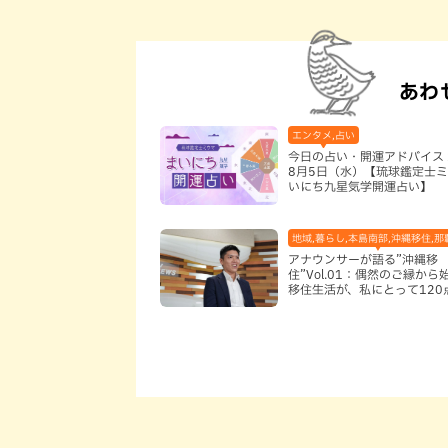
あわ
エンタメ,占い
今日の占い・開運アドバイス 
8月5日（水）【琉球鑑定士ミ
いにち九星気学開運占い】
地域,暮らし,本島南部,沖縄移住,那
アナウンサーが語る”沖縄移
住”Vol.01：偶然のご縁から
移住生活が、私にとって120
なった理由