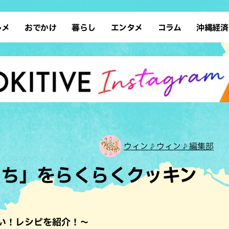
ルメ
おでかけ
暮らし
エンタメ
コラム
沖縄経済
ーメン
デート
沖縄そば
レシピ
スポーツ
ドライブ
SDGs
占い
クアウト
散歩
ファッション
カフェ
タレント・芸人
ソロ活
ローカルニュース
テレビ
・魚料理
自然
和食・日本料理
沖縄移住
イベント
子ども
沖縄旧暦行事
縄料理
歴史
アジア・エスニック
体験
中華
レジャー
イタリアン
アート
ウィン♪ウィン♪編集部
西洋料理
ショッピング
フレンチ
ホテル
もち」をらくらくクッキン
キ・焼肉
サウナ
焼鳥・串料理
公園
の肉料理
沖縄の海
居酒屋・バー
・バイキング
スイーツ
い！レシピを紹介！～