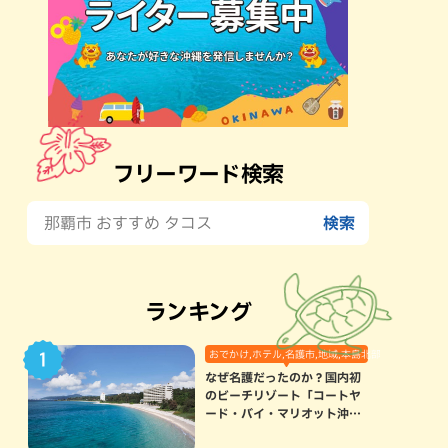
フリーワード検索
ランキング
おでかけ,ホテル,名護市,地域,本島北部
なぜ名護だったのか？国内初
のビーチリゾート「コートヤ
ード・バイ・マリオット沖縄
リゾート」に込められた想い