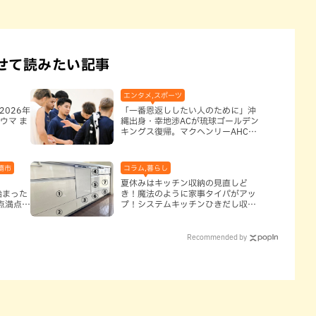
せて読みたい記事
エンタメ,スポーツ
2026年
「一番恩返ししたい人のために」沖
ウマ ま
縄出身・幸地渉ACが琉球ゴールデン
キングス復帰。マクヘンリーAHCに
信頼を寄せる理由
覇市
コラム,暮らし
夏休みはキッチン収納の見直しど
始まった
き！魔法のように家事タイパがアッ
点満点に
プ！システムキッチンひきだし収納
術
Recommended by