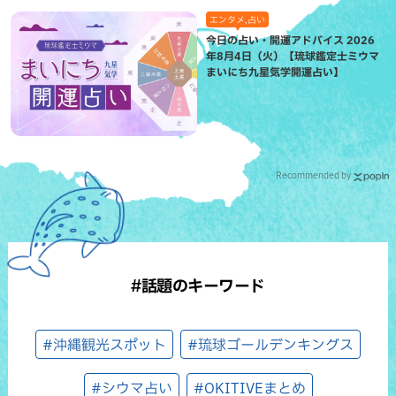
エンタメ,占い
今日の占い・開運アドバイス 2026
年8月4日（火）【琉球鑑定士ミウマ
まいにち九星気学開運占い】
Recommended by
#話題のキーワード
#沖縄観光スポット
#琉球ゴールデンキングス
#シウマ占い
#OKITIVEまとめ