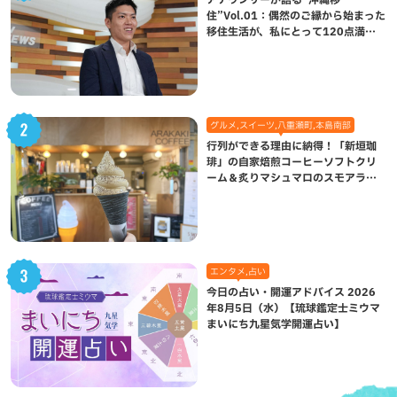
住”Vol.01：偶然のご縁から始まった
移住生活が、私にとって120点満点
になった理由
グルメ,スイーツ,八重瀬町,本島南部
行列ができる理由に納得！「新垣珈
琲」の自家焙煎コーヒーソフトクリ
ーム＆炙りマシュマロのスモアラテ
が絶品（八重瀬町）
エンタメ,占い
今日の占い・開運アドバイス 2026
年8月5日（水）【琉球鑑定士ミウマ
まいにち九星気学開運占い】