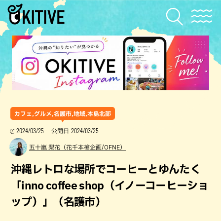
カフェ,グルメ,名護市,地域,本島北部
2024/03/25
2024/03/25
公開日
五十嵐 梨花（花千本槍企画/OFNE）
沖縄レトロな場所でコーヒーとゆんたく
「inno coffee shop（イノーコーヒーショ
ップ）」（名護市）