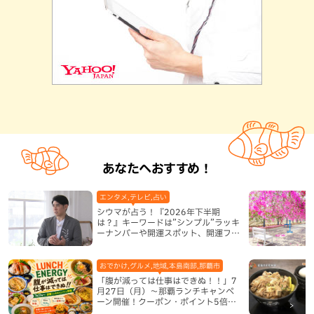
あなたへおすすめ！
エンタメ,テレビ,占い
シウマが占う！『2026年下半期
は？』キーワードは”シンプル”ラッキ
ーナンバーや開運スポット、開運フー
ドも紹介
おでかけ,グルメ,地域,本島南部,那覇市
「腹が減っては仕事はできぬ！！」7
月27日（月）〜那覇ランチキャンペ
ーン開催！クーポン・ポイント5倍・
限定グッズが当たる12日間