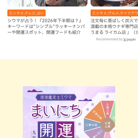
エンタメ,テレビ,占い
エンタメ,グルメ,テイクアウ
シウマが占う！『2026年下半期は？』
注文毎に香ばしく炭火で
キーワードは”シンプル”ラッキーナンバ
満載の本格ウナギ専門店
ーや開運スポット、開運フードも紹介
うまる ライカム店 」（
Recommended by