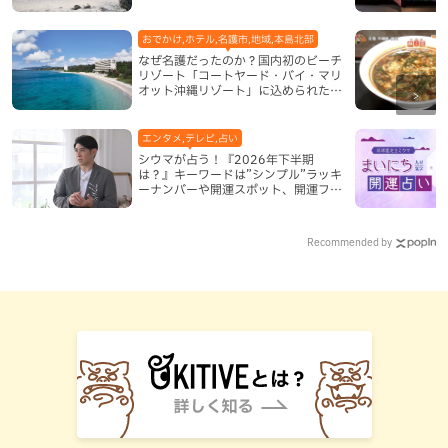
（八重瀬町）
おでかけ,ホテル,名護市,地域,本島北部
なぜ名護だったのか？国内初のビーチ
リゾート「コートヤード・バイ・マリ
オット沖縄リゾート」に込められた想
い
エンタメ,テレビ,占い
シウマが占う！『2026年下半期
は？』キーワードは”シンプル”ラッキ
ーナンバーや開運スポット、開運フー
ドも紹介
Recommended by