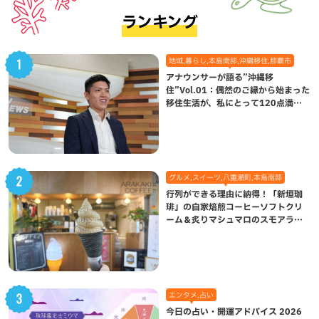
ランキング
地域,暮らし,本島南部,沖縄移住,那覇市
アナウンサーが語る”沖縄移
住”Vol.01：偶然のご縁から始まった
移住生活が、私にとって120点満点
になった理由
グルメ,スイーツ,八重瀬町,本島南部
行列ができる理由に納得！「新垣珈
琲」の自家焙煎コーヒーソフトクリ
ーム＆炙りマシュマロのスモアラテ
が絶品（八重瀬町）
エンタメ,占い
今日の占い・開運アドバイス 2026