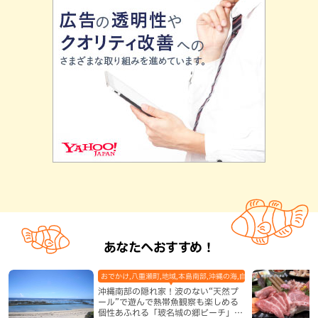
あなたへおすすめ！
おでかけ,八重瀬町,地域,本島南部,沖縄の海,自然
沖縄南部の隠れ家！波のない“天然プ
ール”で遊んで熱帯魚観察も楽しめる
個性あふれる「玻名城の郷ビーチ」