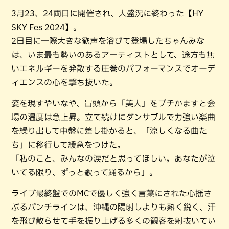
3月23、24両日に開催され、大盛況に終わった【HY
SKY Fes 2024】。
2日目に一際大きな歓声を浴びて登場したちゃんみな
は、いま最も勢いのあるアーティストとして、途方も無
いエネルギーを発散する圧巻のパフォーマンスでオーデ
ィエンスの心を撃ち抜いた。
姿を現すやいなや、冒頭から「美人」をブチかますと会
場の温度は急上昇。立て続けにダンサブルで力強い楽曲
を繰り出して中盤に差し掛かると、「涼しくなる曲た
ち」に移行して緩急をつけた。
「私のこと、みんなの涙だと思ってほしい。あなたが泣
いてる限り、ずっと歌って踊るから」。
ライブ最終盤でのMCで優しく強く言葉にされた心揺さ
ぶるパンチラインは、沖縄の陽射しよりも熱く鋭く、汗
を飛び散らせて手を振り上げる多くの観客を射抜いてい