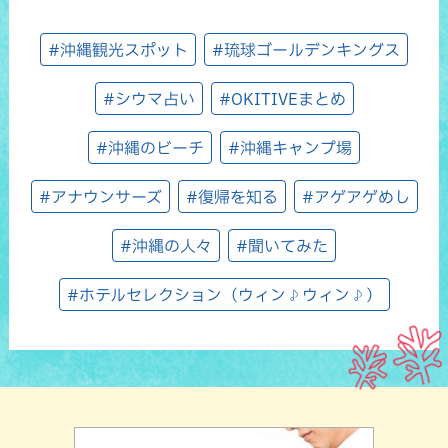
#沖縄観光スポット
#琉球ゴールデンキングス
#シウマ占い
#OKITIVEまとめ
#沖縄のビーチ
#沖縄キャンプ場
#アナウンサーズ
#復帰を知る
#アゲアゲめし
#沖縄の人々
#聞いてみた
#ホテルセレクション（ウィン♪ウィン♪）