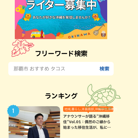
フリーワード検索
ランキング
地域,暮らし,本島南部,沖縄移住,那覇市
アナウンサーが語る”沖縄移
住”Vol.01：偶然のご縁から
始まった移住生活が、私にと
って120点満点になった理由