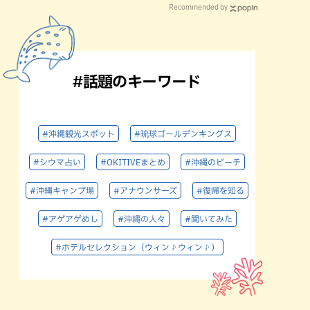
Recommended by
#話題のキーワード
#沖縄観光スポット
#琉球ゴールデンキングス
#シウマ占い
#OKITIVEまとめ
#沖縄のビーチ
#沖縄キャンプ場
#アナウンサーズ
#復帰を知る
#アゲアゲめし
#沖縄の人々
#聞いてみた
#ホテルセレクション（ウィン♪ウィン♪）