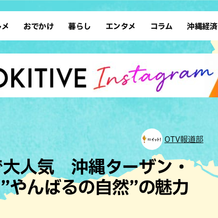
ルメ
おでかけ
暮らし
エンタメ
コラム
沖縄経済
ーメン
デート
沖縄そば
レシピ
スポーツ
ドライブ
SDGs
占い
クアウト
散歩
ファッション
カフェ
タレント・芸人
ソロ活
ローカルニュース
テレビ
・魚料理
自然
和食・日本料理
沖縄移住
イベント
子ども
沖縄旧暦行事
縄料理
歴史
アジア・エスニック
体験
中華
レジャー
イタリアン
アート
OTV報道部
西洋料理
ショッピング
フレンチ
ホテル
eで大人気 沖縄ターザン・
キ・焼肉
サウナ
焼鳥・串料理
公園
”やんばるの自然”の魅力
の肉料理
沖縄の海
居酒屋・バー
・バイキング
スイーツ