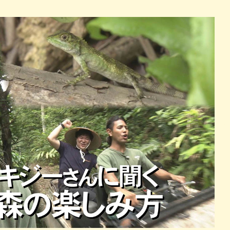
パン
カレー
バーガー
タコス・タコライス