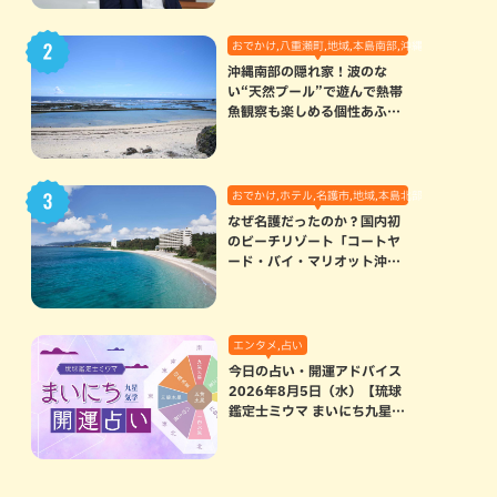
おでかけ,八重瀬町,地域,本島南部,沖縄の海,自然
沖縄南部の隠れ家！波のな
い“天然プール”で遊んで熱帯
魚観察も楽しめる個性あふれ
る「玻名城の郷ビーチ」（八
重瀬町）
おでかけ,ホテル,名護市,地域,本島北部
なぜ名護だったのか？国内初
のビーチリゾート「コートヤ
ード・バイ・マリオット沖縄
リゾート」に込められた想い
エンタメ,占い
今日の占い・開運アドバイス
2026年8月5日（水）【琉球
鑑定士ミウマ まいにち九星気
学開運占い】