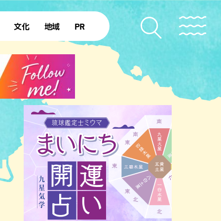
文化
地域
PR
復帰50年
本島北部
本島中部
本島南部
先島諸島
北部離島
南部離島