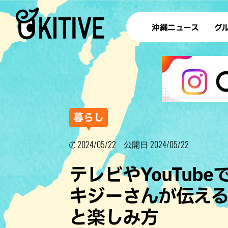
沖縄ニュース
グ
ラ
テイ
すし
沖
暮らし
2024/05/22
2024/05/22
公開日
洋食・
テレビやYouTub
ステー
キジーさんが伝える
その他
と楽しみ方
ブッフェ