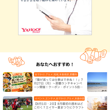
あなたへおすすめ！
おでかけ,グルメ,地域,本島南部,那覇市
「腹が減っては仕事はできぬ！！」7
月27日（月）〜那覇ランチキャンペ
ーン開催！クーポン・ポイント5倍・
限定グッズが当たる12日間
イベント,エンタメ,おでかけ,グルメ,本島中部,本島北部,本島南部
【8月1日・2日】8月最初の週末はど
こ行く？エイサー夏まつりにクラフト