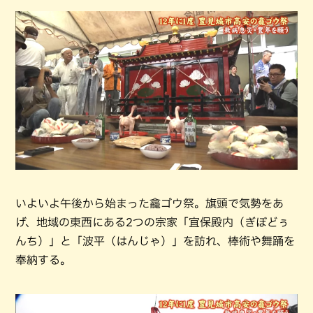
いよいよ午後から始まった龕ゴウ祭。旗頭で気勢をあ
げ、地域の東西にある2つの宗家「宜保殿内（ぎぼどぅ
んち）」と「波平（はんじゃ）」を訪れ、棒術や舞踊を
奉納する。