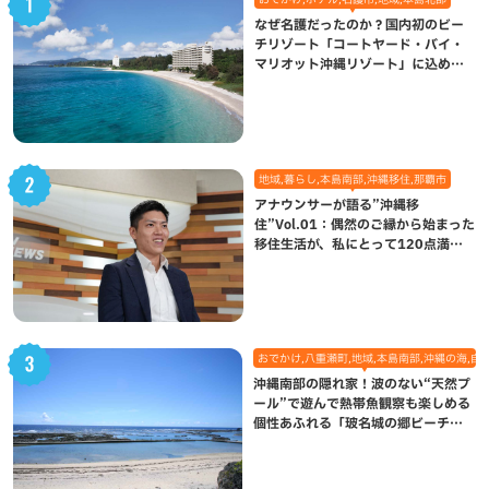
なぜ名護だったのか？国内初のビー
チリゾート「コートヤード・バイ・
マリオット沖縄リゾート」に込めら
れた想い
地域,暮らし,本島南部,沖縄移住,那覇市
アナウンサーが語る”沖縄移
住”Vol.01：偶然のご縁から始まった
移住生活が、私にとって120点満点
になった理由
おでかけ,八重瀬町,地域,本島南部,沖縄の海,自
沖縄南部の隠れ家！波のない“天然プ
ール”で遊んで熱帯魚観察も楽しめる
個性あふれる「玻名城の郷ビーチ」
（八重瀬町）