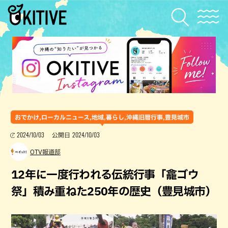
おでかけ,ローカルニュース,地域,暮らし,沖縄旧暦行事,豊見城市
2024/10/03
2024/10/03
公開日
OTV報道部
12年に一度行われる伝統行事「龕ゴウ
祭」積み重ねた250年の歴史（豊見城市）