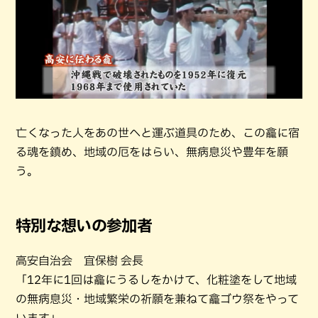
亡くなった人をあの世へと運ぶ道具のため、この龕に宿
る魂を鎮め、地域の厄をはらい、無病息災や豊年を願
う。
特別な想いの参加者
高安自治会 宜保樹 会長
「12年に1回は龕にうるしをかけて、化粧塗をして地域
の無病息災・地域繁栄の祈願を兼ねて龕ゴウ祭をやって
います」