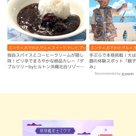
エンタメ,おでかけ,グルメ,スイーツ,テレビ,ブッフェ・バイキング,ホテル,北谷
エンタメ,おでかけ,グルメ,
独自スパイスとコーヒークリームが隠し
手ぶらで本格挑戦！大は
味！ピリ辛でまろやかな絶品カレー「ダ
題の体験スポット「親子
ブルツリーbyヒルトン沖縄北谷リゾー
み」
ト」（北谷町）
Recommended by