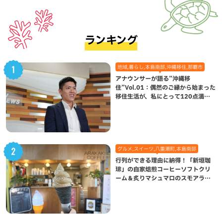
ランキング
地域,暮らし,本島南部,沖縄移住,那覇市
アナウンサーが語る”沖縄移
住”Vol.01：偶然のご縁から始まった
移住生活が、私にとって120点満点
になった理由
グルメ,スイーツ,八重瀬町,本島南部
行列ができる理由に納得！「新垣珈
琲」の自家焙煎コーヒーソフトクリ
ーム＆炙りマシュマロのスモアラテ
が絶品（八重瀬町）