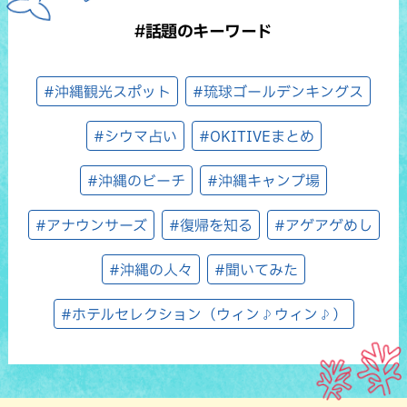
#話題のキーワード
#沖縄観光スポット
#琉球ゴールデンキングス
#シウマ占い
#OKITIVEまとめ
#沖縄のビーチ
#沖縄キャンプ場
#アナウンサーズ
#復帰を知る
#アゲアゲめし
#沖縄の人々
#聞いてみた
#ホテルセレクション（ウィン♪ウィン♪）