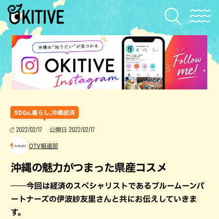
SDGs,暮らし,沖縄経済
2022/02/17
2022/02/17
公開日
OTV報道部
沖縄の魅力がつまった県産コスメ
――今回は経済のスペシャリストであるブルームーンパ
ートナーズの伊波紗友里さんと共にお伝えしていきま
す。