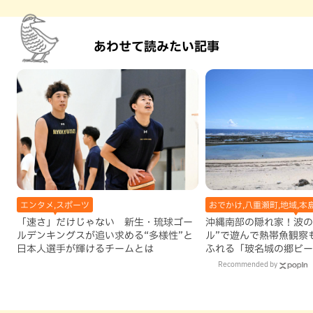
あわせて読みたい記事
エンタメ,スポーツ
おでかけ,八重瀬町,地域,本
「速さ」だけじゃない 新生・琉球ゴー
沖縄南部の隠れ家！波の
ルデンキングスが追い求める“多様性”と
ル”で遊んで熱帯魚観察
日本人選手が輝けるチームとは
ふれる「玻名城の郷ビー
町）
Recommended by