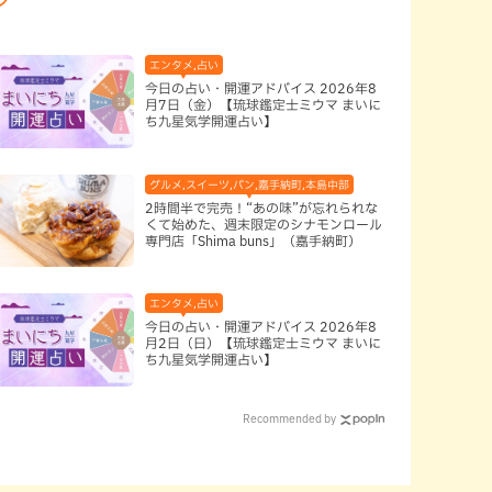
エンタメ,占い
今日の占い・開運アドバイス 2026年8
月7日（金）【琉球鑑定士ミウマ まいに
ち九星気学開運占い】
グルメ,スイーツ,パン,嘉手納町,本島中部
2時間半で完売！“あの味”が忘れられな
くて始めた、週末限定のシナモンロール
専門店「Shima buns」（嘉手納町）
エンタメ,占い
今日の占い・開運アドバイス 2026年8
月2日（日）【琉球鑑定士ミウマ まいに
ち九星気学開運占い】
Recommended by