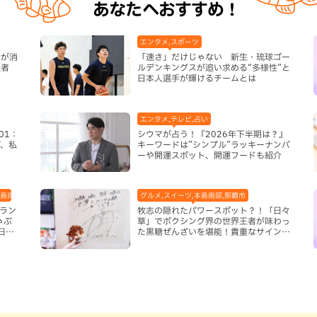
あなたへおすすめ！
エンタメ,スポーツ
宝が消
「速さ」だけじゃない 新生・琉球ゴー
強者
ルデンキングスが追い求める“多様性”と
日本人選手が輝けるチームとは
エンタメ,テレビ,占い
01：
シウマが占う！『2026年下半期は？』
、私
キーワードは”シンプル”ラッキーナンバ
ーや開運スポット、開運フードも紹介
本島南部,那覇市
グルメ,スイーツ,本島南部,那覇市
足ラン
牧志の隠れたパワースポット？！「日々
ゃぶ
草」でボクシング界の世界王者が味わっ
日限
た黒糖ぜんざいを堪能！貴重なサインと
手作りケーキも要チェック（那覇市）