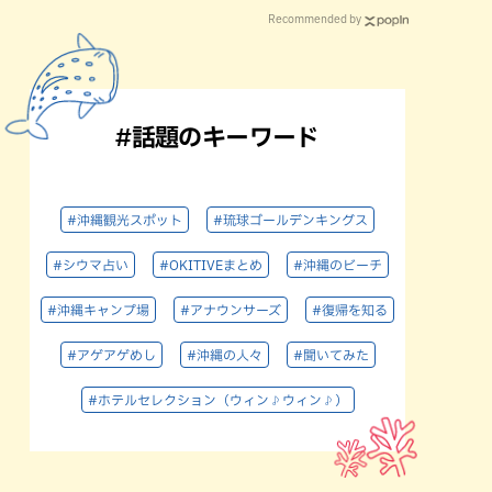
Recommended by
#話題のキーワード
#沖縄観光スポット
#琉球ゴールデンキングス
#シウマ占い
#OKITIVEまとめ
#沖縄のビーチ
#沖縄キャンプ場
#アナウンサーズ
#復帰を知る
#アゲアゲめし
#沖縄の人々
#聞いてみた
#ホテルセレクション（ウィン♪ウィン♪）