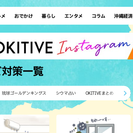
ルメ
おでかけ
暮らし
エンタメ
コラム
沖縄経済
ーメン
デート
沖縄そば
レシピ
スポーツ
ドライブ
SDGs
占い
クアウト
散歩
ファッション
カフェ
タレント・芸人
ソロ活
ローカルニュース
テレビ
・魚料理
自然
和食・日本料理
沖縄移住
イベント
子ども
沖縄旧暦行事
縄料理
歴史
アジア・エスニック
体験
ビ対策
一覧
中華
レジャー
イタリアン
アート
西洋料理
ショッピング
フレンチ
ホテル
琉球ゴールデンキングス
シウマ占い
OKITIVEまとめ
沖縄
キ・焼肉
サウナ
焼鳥・串料理
公園
の肉料理
沖縄の海
居酒屋・バー
・バイキング
スイーツ