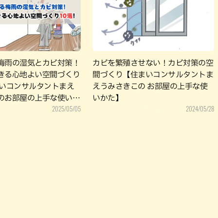
パン
カレー
バーガー
タコス・タコライス
梅雨の湿気とカビ対策！
カビを繁殖させない！カビ対策の空
きる心地よい空間づくり
間づくり【住まいコンサルタントま
まいコンサルタントまえ
えうみさきこの お部屋の上手な使
のお部屋の上手な使いか
いかた】
2025/05/05
2024/05/28