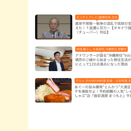
エンタメ,テレビ,復帰50年,文化
真栄平房敬～戦争の混乱で琉球の
えた！？返還に尽力～【オキナワ
（チューバー）列伝】
地域,暮らし,本島南部,沖縄移住,那覇市
アナウンサーが語る”沖縄移住”Vol.
偶然のご縁から始まった移住生活が
にとって120点満点になった理由
グルメ,その他の肉料理,和食・日本料理,
あぐーの旨み爆発“とんかつ”大満
チを堪能せよ！予約困難の人気“し
しゃぶ”店『食彩酒房 まつもと』平
定でオープン（那覇市）