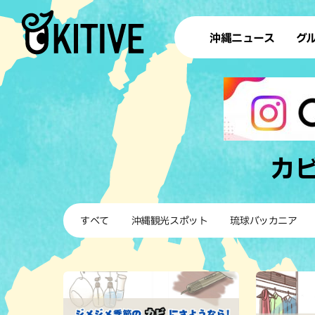
沖縄ニュース
グ
ラ
テイ
すし
沖
カ
洋食・
すべて
沖縄観光スポット
琉球バッカニア
ステー
その他
ブッフェ