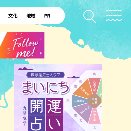
文化
地域
PR
復帰50年
本島北部
本島中部
本島南部
先島諸島
北部離島
南部離島
のビーチ
沖縄キャンプ場
アナウンサーズ
復帰を知る
ア