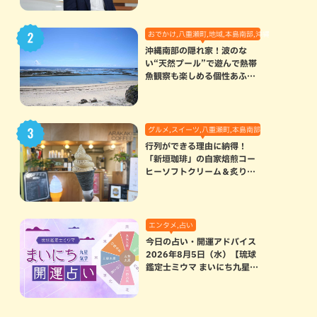
おでかけ,八重瀬町,地域,本島南部,沖縄の海,自然
沖縄南部の隠れ家！波のな
い“天然プール”で遊んで熱帯
魚観察も楽しめる個性あふれ
る「玻名城の郷ビーチ」（八
重瀬町）
グルメ,スイーツ,八重瀬町,本島南部
行列ができる理由に納得！
「新垣珈琲」の自家焙煎コー
ヒーソフトクリーム＆炙りマ
シュマロのスモアラテが絶品
（八重瀬町）
エンタメ,占い
今日の占い・開運アドバイス
2026年8月5日（水）【琉球
鑑定士ミウマ まいにち九星気
学開運占い】