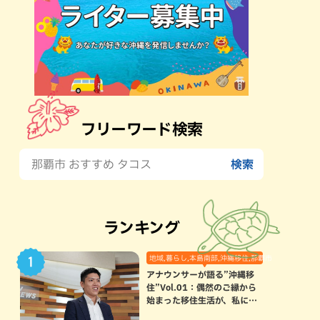
フリーワード検索
ランキング
地域,暮らし,本島南部,沖縄移住,那覇市
アナウンサーが語る”沖縄移
住”Vol.01：偶然のご縁から
始まった移住生活が、私にと
って120点満点になった理由