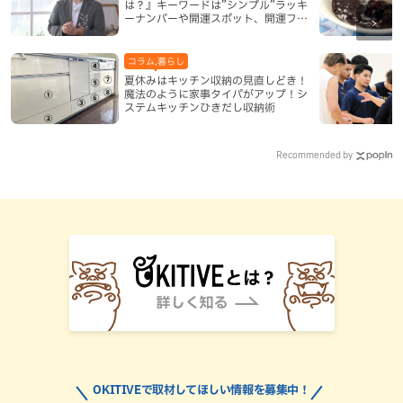
は？』キーワードは”シンプル”ラッキ
ーナンバーや開運スポット、開運フー
ドも紹介
コラム,暮らし
夏休みはキッチン収納の見直しどき！
魔法のように家事タイパがアップ！シ
ステムキッチンひきだし収納術
Recommended by
OKITIVEで取材してほしい情報を募集中！