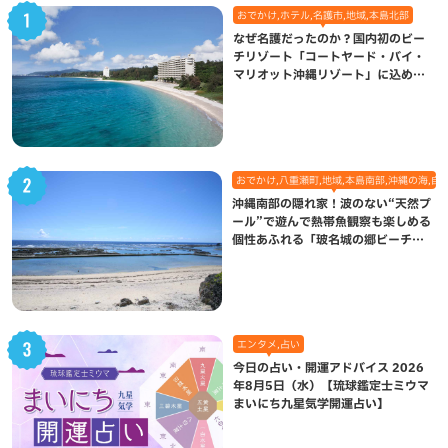
おでかけ,ホテル,名護市,地域,本島北部
なぜ名護だったのか？国内初のビー
チリゾート「コートヤード・バイ・
マリオット沖縄リゾート」に込めら
れた想い
おでかけ,八重瀬町,地域,本島南部,沖縄の海,自
沖縄南部の隠れ家！波のない“天然プ
ール”で遊んで熱帯魚観察も楽しめる
個性あふれる「玻名城の郷ビーチ」
（八重瀬町）
エンタメ,占い
今日の占い・開運アドバイス 2026
年8月5日（水）【琉球鑑定士ミウマ
まいにち九星気学開運占い】