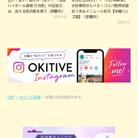
広い！安い！餃子がうまい！ 「琉球
本当に1000円！？「川かみ鮮魚」
ハイボール酒場 万次郎」の包容力
女性専用せんべろ！コスパ限界突破
は、迷える呑兵衛を救う（那覇市）
おつまみメニューに仰天【沖縄ハシ
2025/11/18
ゴ酒】（那覇市）
2025/11/11
TOP
オウンド記事
那覇公設市場飲み歩き