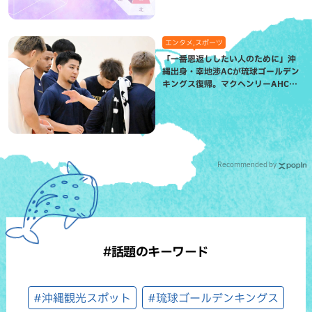
エンタメ,スポーツ
「一番恩返ししたい人のために」沖
縄出身・幸地渉ACが琉球ゴールデン
キングス復帰。マクヘンリーAHCに
信頼を寄せる理由
Recommended by
#話題のキーワード
#沖縄観光スポット
#琉球ゴールデンキングス