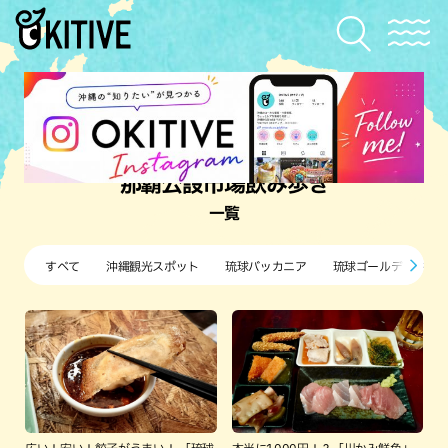
那覇公設市場飲み歩き
一覧
すべて
沖縄観光スポット
琉球バッカニア
琉球ゴールデンキン