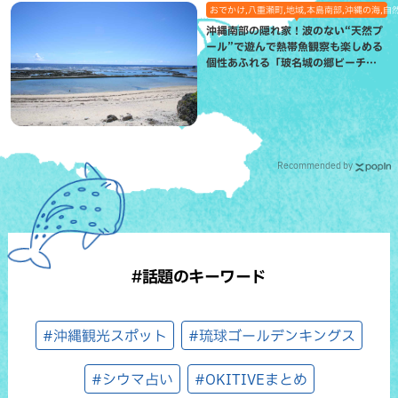
おでかけ,八重瀬町,地域,本島南部,沖縄の海,自
沖縄南部の隠れ家！波のない“天然プ
ール”で遊んで熱帯魚観察も楽しめる
個性あふれる「玻名城の郷ビーチ」
（八重瀬町）
Recommended by
#話題のキーワード
#沖縄観光スポット
#琉球ゴールデンキングス
#シウマ占い
#OKITIVEまとめ