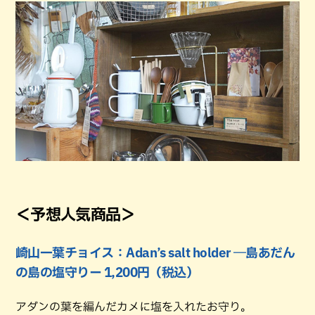
＜予想人気商品＞
崎山一葉チョイス：Adan’s salt holder ―島あだん
の島の塩守りー 1,200円（税込）
アダンの葉を編んだカメに塩を入れたお守り。