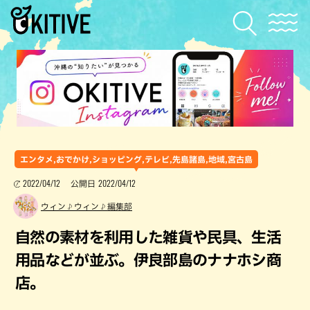
エンタメ,おでかけ,ショッピング,テレビ,先島諸島,地域,宮古島
2022/04/12
2022/04/12
公開日
ウィン♪ウィン♪編集部
自然の素材を利用した雑貨や民具、生活
用品などが並ぶ。伊良部島のナナホシ商
店。