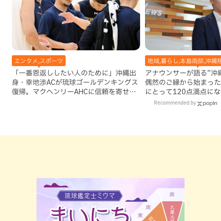
エンタメ,スポーツ
地域,暮らし,本島南部,沖縄
「一番恩返ししたい人のために」沖縄出
アナウンサーが語る”沖縄移
身・幸地渉ACが琉球ゴールデンキングス
偶然のご縁から始まった
復帰。マクヘンリーAHCに信頼を寄せる
にとって120点満点に
理由
Recommended by