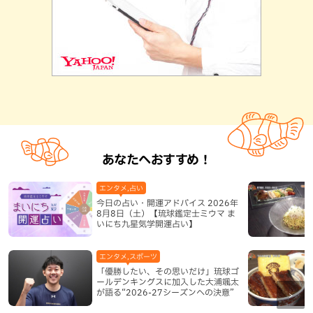
あなたへおすすめ！
エンタメ,占い
今日の占い・開運アドバイス 2026年
8月8日（土）【琉球鑑定士ミウマ ま
いにち九星気学開運占い】
エンタメ,スポーツ
「優勝したい、その思いだけ」琉球ゴ
ールデンキングスに加入した大浦颯太
が語る“2026-27シーズンへの決意”