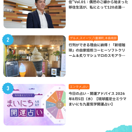
住”Vol.01：偶然のご縁から始まった
移住生活が、私にとって120点満点
になった理由
グルメ,スイーツ,八重瀬町,本島南部
行列ができる理由に納得！「新垣珈
琲」の自家焙煎コーヒーソフトクリ
ーム＆炙りマシュマロのスモアラテ
が絶品（八重瀬町）
エンタメ,占い
今日の占い・開運アドバイス 2026
年8月5日（水）【琉球鑑定士ミウマ
まいにち九星気学開運占い】