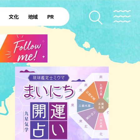
文化
地域
PR
復帰50年
本島北部
本島中部
本島南部
先島諸島
北部離島
南部離島