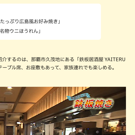
パン
カレー
バーガー
タコス・タコライス
たっぷり広島風お好み焼き」
名物ウニほうれん」
するのは、那覇市久茂地にある「鉄板居酒屋 YAITERU
テーブル席、お座敷もあって、家族連れでも楽しめる。