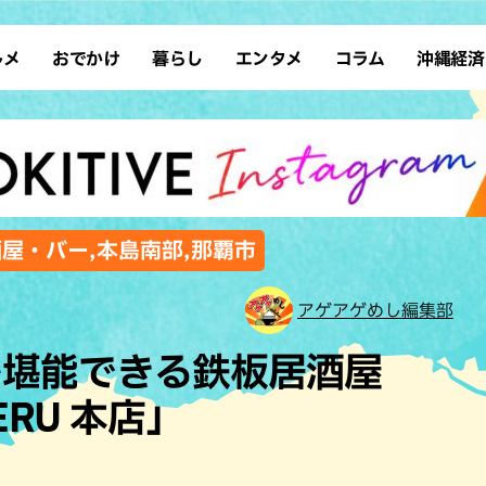
ルメ
おでかけ
暮らし
エンタメ
コラム
沖縄経済
ーメン
デート
沖縄そば
レシピ
スポーツ
ドライブ
SDGs
占い
クアウト
散歩
ファッション
カフェ
タレント・芸人
ソロ活
ローカルニュース
テレビ
・魚料理
自然
和食・日本料理
沖縄移住
イベント
子ども
沖縄旧暦行事
縄料理
歴史
アジア・エスニック
体験
酒屋・バー,本島南部,那覇市
中華
レジャー
イタリアン
アート
アゲアゲめし編集部
西洋料理
ショッピング
フレンチ
ホテル
を堪能できる鉄板居酒屋
キ・焼肉
サウナ
焼鳥・串料理
公園
ERU 本店」
の肉料理
沖縄の海
居酒屋・バー
・バイキング
スイーツ