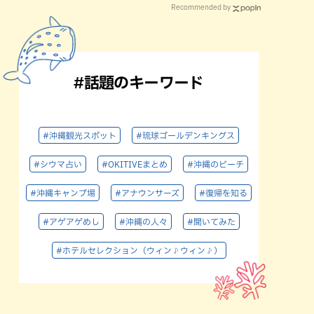
Recommended by
#話題のキーワード
#沖縄観光スポット
#琉球ゴールデンキングス
#シウマ占い
#OKITIVEまとめ
#沖縄のビーチ
#沖縄キャンプ場
#アナウンサーズ
#復帰を知る
#アゲアゲめし
#沖縄の人々
#聞いてみた
#ホテルセレクション（ウィン♪ウィン♪）