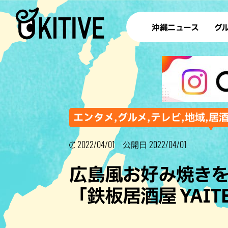
沖縄ニュース
グ
ラ
テイ
すし
沖
エンタメ,グルメ,テレビ,地域,居
2022/04/01
2022/04/01
公開日
洋食・
広島風お好み焼き
ステー
「鉄板居酒屋 YAIT
その他
ブッフェ