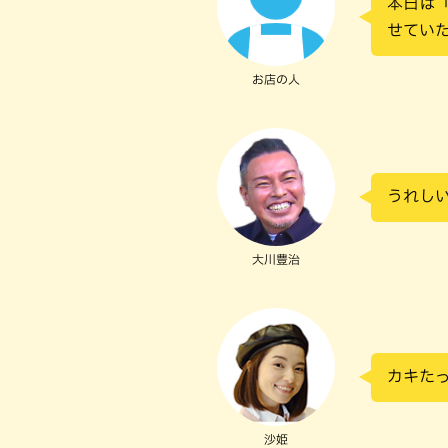
本日は
せてい
お店の人
うれし
大川豊治
カキた
沙姫