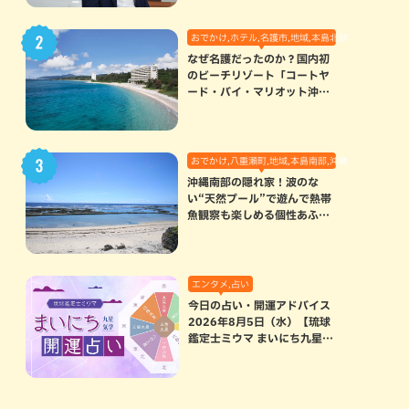
おでかけ,ホテル,名護市,地域,本島北部
なぜ名護だったのか？国内初
のビーチリゾート「コートヤ
ード・バイ・マリオット沖縄
リゾート」に込められた想い
おでかけ,八重瀬町,地域,本島南部,沖縄の海,自然
沖縄南部の隠れ家！波のな
い“天然プール”で遊んで熱帯
魚観察も楽しめる個性あふれ
る「玻名城の郷ビーチ」（八
重瀬町）
エンタメ,占い
今日の占い・開運アドバイス
2026年8月5日（水）【琉球
鑑定士ミウマ まいにち九星気
学開運占い】