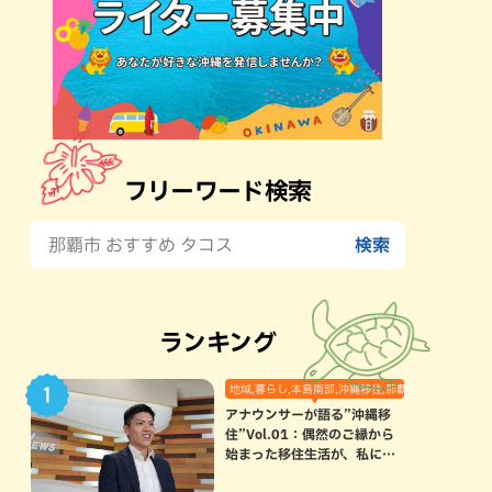
フリーワード検索
ランキング
地域,暮らし,本島南部,沖縄移住,那覇市
アナウンサーが語る”沖縄移
住”Vol.01：偶然のご縁から
始まった移住生活が、私にと
って120点満点になった理由