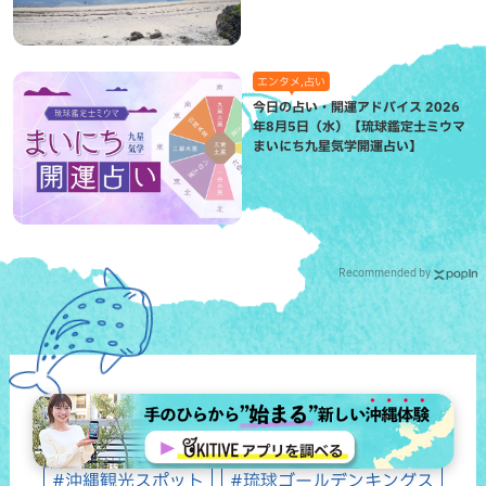
エンタメ,占い
今日の占い・開運アドバイス 2026
年8月5日（水）【琉球鑑定士ミウマ
まいにち九星気学開運占い】
Recommended by
#話題のキーワード
#沖縄観光スポット
#琉球ゴールデンキングス