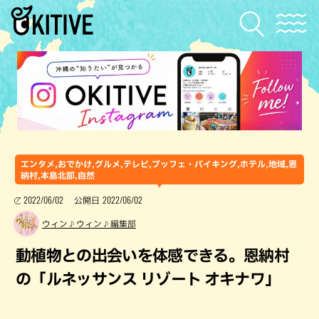
エンタメ,おでかけ,グルメ,テレビ,ブッフェ・バイキング,ホテル,地域,恩
納村,本島北部,自然
2022/06/02
2022/06/02
公開日
ウィン♪ウィン♪編集部
動植物との出会いを体感できる。恩納村
の「ルネッサンス リゾート オキナワ」