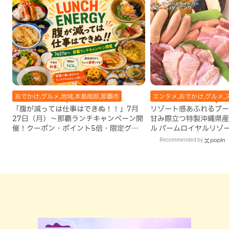
おでかけ,グルメ,地域,本島南部,那覇市
エンタメ,おでかけ,グルメ,
「腹が減っては仕事はできぬ！！」7月
リゾート感あふれるプー
27日（月）〜那覇ランチキャンペーン開
甘み際立つ特製沖縄県産
催！クーポン・ポイント5倍・限定グッ
ル パームロイヤルリゾ
ズが当たる12日間
（那覇市）
Recommended by