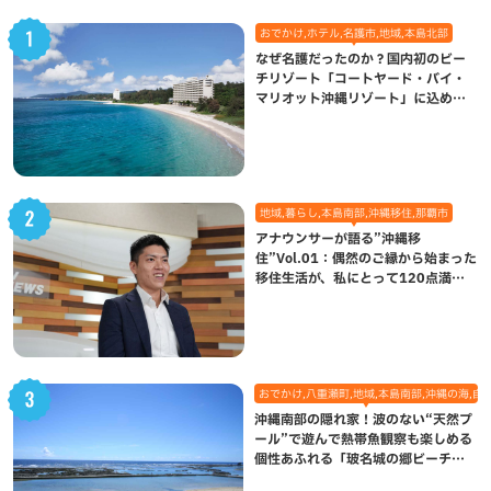
おでかけ,ホテル,名護市,地域,本島北部
なぜ名護だったのか？国内初のビー
チリゾート「コートヤード・バイ・
マリオット沖縄リゾート」に込めら
れた想い
地域,暮らし,本島南部,沖縄移住,那覇市
アナウンサーが語る”沖縄移
住”Vol.01：偶然のご縁から始まった
移住生活が、私にとって120点満点
になった理由
おでかけ,八重瀬町,地域,本島南部,沖縄の海,自
沖縄南部の隠れ家！波のない“天然プ
ール”で遊んで熱帯魚観察も楽しめる
個性あふれる「玻名城の郷ビーチ」
（八重瀬町）