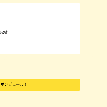
パン
カレー
バーガー
タコス・タコライス
完璧
イボンジュール！