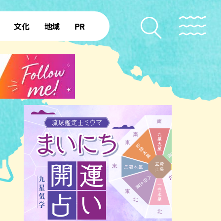
文化
地域
PR
復帰50年
本島北部
本島中部
本島南部
先島諸島
北部離島
南部離島