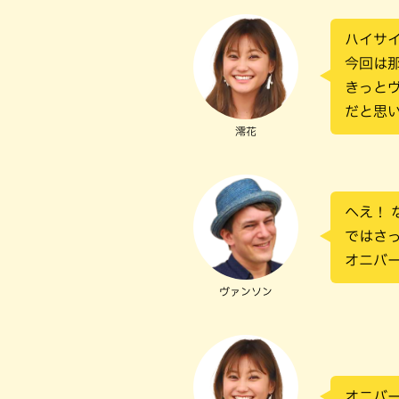
ハイサ
今回は
きっと
だと思
澪花
へえ！ 
ではさ
オニバ
ヴァンソン
オニバ