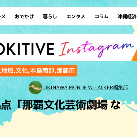
ルメ
おでかけ
暮らし
エンタメ
コラム
沖縄経済
ーメン
デート
沖縄そば
レシピ
スポーツ
ドライブ
SDGs
占い
クアウト
散歩
ファッション
カフェ
タレント・芸人
ソロ活
ローカルニュース
テレビ
・魚料理
自然
和食・日本料理
沖縄移住
イベント
子ども
沖縄旧暦行事
縄料理
歴史
アジア・エスニック
体験
,地域,文化,本島南部,那覇市
中華
レジャー
イタリアン
アート
OKINAWA MONDE W・ALKER編集部
西洋料理
ショッピング
フレンチ
ホテル
点「那覇文化芸術劇場 な
キ・焼肉
サウナ
焼鳥・串料理
公園
の肉料理
沖縄の海
居酒屋・バー
・バイキング
スイーツ