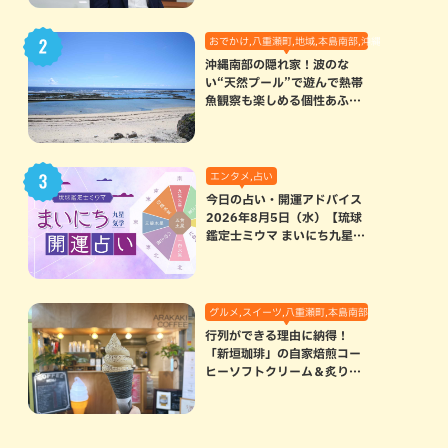
おでかけ,八重瀬町,地域,本島南部,沖縄の海,自然
沖縄南部の隠れ家！波のな
い“天然プール”で遊んで熱帯
魚観察も楽しめる個性あふれ
る「玻名城の郷ビーチ」（八
重瀬町）
エンタメ,占い
今日の占い・開運アドバイス
2026年8月5日（水）【琉球
鑑定士ミウマ まいにち九星気
学開運占い】
グルメ,スイーツ,八重瀬町,本島南部
行列ができる理由に納得！
「新垣珈琲」の自家焙煎コー
ヒーソフトクリーム＆炙りマ
シュマロのスモアラテが絶品
（八重瀬町）