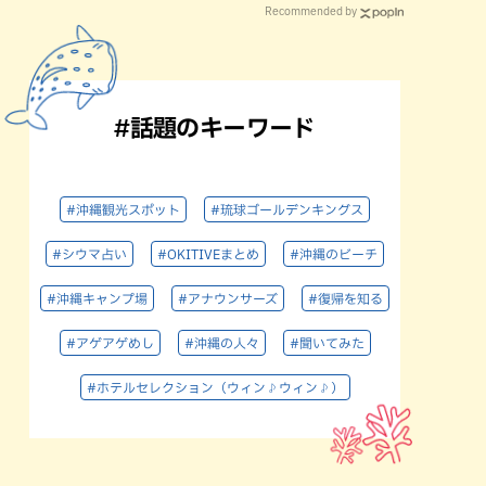
Recommended by
#話題のキーワード
#沖縄観光スポット
#琉球ゴールデンキングス
#シウマ占い
#OKITIVEまとめ
#沖縄のビーチ
#沖縄キャンプ場
#アナウンサーズ
#復帰を知る
#アゲアゲめし
#沖縄の人々
#聞いてみた
#ホテルセレクション（ウィン♪ウィン♪）