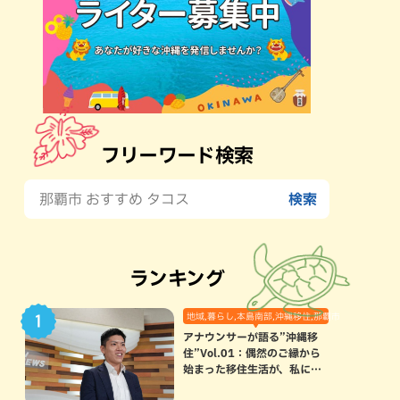
フリーワード検索
ランキング
地域,暮らし,本島南部,沖縄移住,那覇市
アナウンサーが語る”沖縄移
住”Vol.01：偶然のご縁から
始まった移住生活が、私にと
って120点満点になった理由