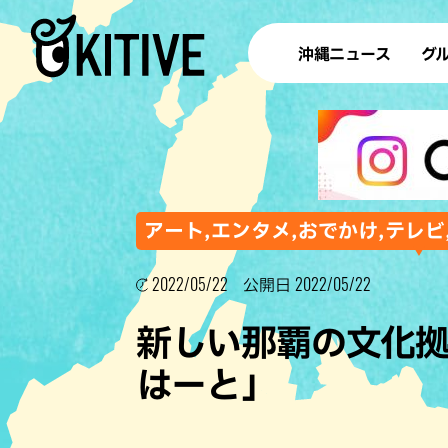
沖縄ニュース
グ
ラ
テイ
すし
沖
アート,エンタメ,おでかけ,テレビ
2022/05/22
2022/05/22
公開日
洋食・
新しい那覇の文化拠
ステー
はーと」
その他
ブッフェ