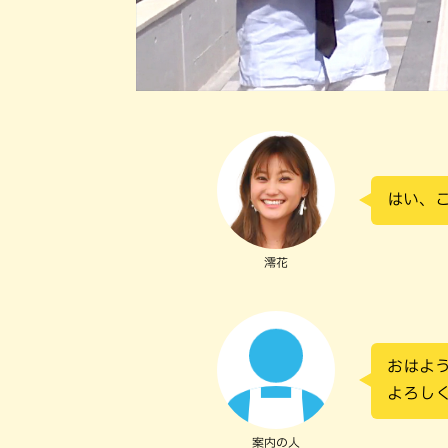
はい、
澪花
おはよ
よろし
案内の人