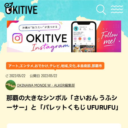
アート,エンタメ,おでかけ,テレビ,地域,文化,本島南部,那覇市
2022/05/22
2022/05/22
公開日
OKINAWA MONDE W・ALKER編集部
那覇の大きなシンボル「さいおん うふシ
ーサー」と「パレットくもじ UFURUFU」