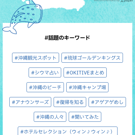
Recommended by
#話題のキーワード
#沖縄観光スポット
#琉球ゴールデンキングス
#シウマ占い
#OKITIVEまとめ
#沖縄のビーチ
#沖縄キャンプ場
#アナウンサーズ
#復帰を知る
#アゲアゲめし
#沖縄の人々
#聞いてみた
#ホテルセレクション（ウィン♪ウィン♪）