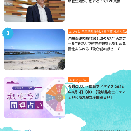
移住生活が、私にとって120点満点
になった理由
おでかけ,八重瀬町,地域,本島南部,沖縄の海,自
沖縄南部の隠れ家！波のない“天然プ
ール”で遊んで熱帯魚観察も楽しめる
個性あふれる「玻名城の郷ビーチ」
（八重瀬町）
エンタメ,占い
今日の占い・開運アドバイス 2026
年8月5日（水）【琉球鑑定士ミウマ
まいにち九星気学開運占い】