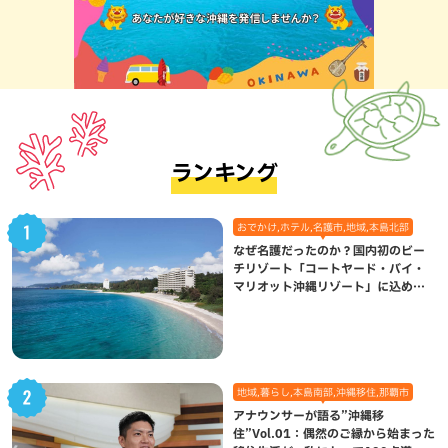
ランキング
おでかけ,ホテル,名護市,地域,本島北部
なぜ名護だったのか？国内初のビー
チリゾート「コートヤード・バイ・
マリオット沖縄リゾート」に込めら
れた想い
地域,暮らし,本島南部,沖縄移住,那覇市
アナウンサーが語る”沖縄移
住”Vol.01：偶然のご縁から始まった