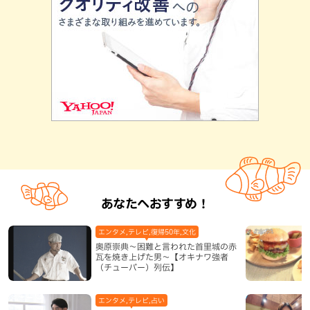
あなたへおすすめ！
エンタメ,テレビ,復帰50年,文化
奥原崇典～困難と言われた首里城の赤
瓦を焼き上げた男～【オキナワ強者
（チューバー）列伝】
エンタメ,テレビ,占い