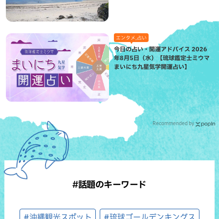
エンタメ,占い
今日の占い・開運アドバイス 2026
年8月5日（水）【琉球鑑定士ミウマ
まいにち九星気学開運占い】
Recommended by
#話題のキーワード
#沖縄観光スポット
#琉球ゴールデンキングス