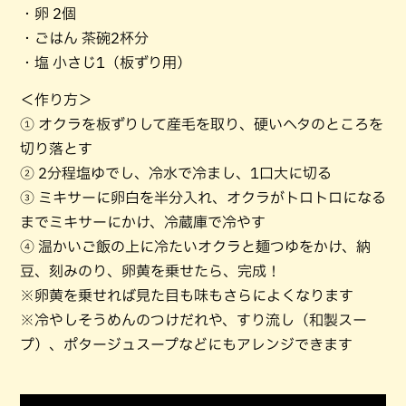
・卵 2個
・ごはん 茶碗2杯分
・塩 小さじ1（板ずり用）
＜作り方＞
① オクラを板ずりして産毛を取り、硬いヘタのところを
切り落とす
② 2分程塩ゆでし、冷水で冷まし、1口大に切る
③ ミキサーに卵白を半分入れ、オクラがトロトロになる
までミキサーにかけ、冷蔵庫で冷やす
④ 温かいご飯の上に冷たいオクラと麺つゆをかけ、納
豆、刻みのり、卵黄を乗せたら、完成！
※卵黄を乗せれば見た目も味もさらによくなります
※冷やしそうめんのつけだれや、すり流し（和製スー
プ）、ポタージュスープなどにもアレンジできます