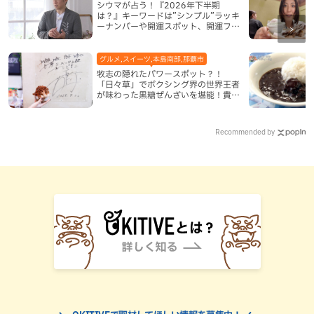
シウマが占う！『2026年下半期
は？』キーワードは”シンプル”ラッキ
ーナンバーや開運スポット、開運フー
ドも紹介
グルメ,スイーツ,本島南部,那覇市
牧志の隠れたパワースポット？！
「日々草」でボクシング界の世界王者
が味わった黒糖ぜんざいを堪能！貴重
なサインと手作りケーキも要チェック
（那覇市）
Recommended by