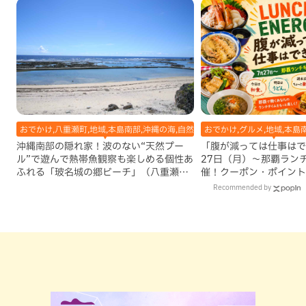
おでかけ,八重瀬町,地域,本島南部,沖縄の海,自然
おでかけ,グルメ,地域,本島
沖縄南部の隠れ家！波のない“天然プー
「腹が減っては仕事はで
ル”で遊んで熱帯魚観察も楽しめる個性あ
27日（月）〜那覇ラン
ふれる「玻名城の郷ビーチ」（八重瀬
催！クーポン・ポイント
町）
ズが当たる12日間
Recommended by