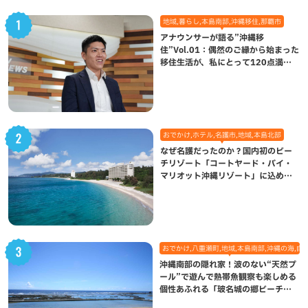
地域,暮らし,本島南部,沖縄移住,那覇市
アナウンサーが語る”沖縄移
住”Vol.01：偶然のご縁から始まった
移住生活が、私にとって120点満点
になった理由
おでかけ,ホテル,名護市,地域,本島北部
なぜ名護だったのか？国内初のビー
チリゾート「コートヤード・バイ・
マリオット沖縄リゾート」に込めら
れた想い
おでかけ,八重瀬町,地域,本島南部,沖縄の海,自
沖縄南部の隠れ家！波のない“天然プ
ール”で遊んで熱帯魚観察も楽しめる
個性あふれる「玻名城の郷ビーチ」
（八重瀬町）