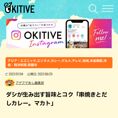
アジア・エスニック,エンタメ,カレー,グルメ,テレビ,地域,本島南部,洋
食・西洋料理,那覇市
2022/07/04
2022/06/29
公開日
アゲアゲめし編集部
ダシが生み出す旨味とコク「串焼きとだ
しカレー。マカト」