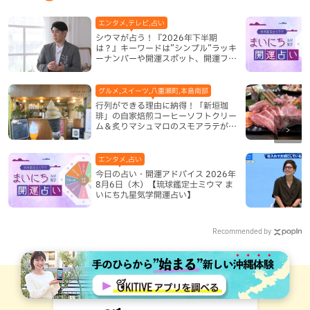
エンタメ,テレビ,占い
シウマが占う！『2026年下半期
は？』キーワードは”シンプル”ラッキ
ーナンバーや開運スポット、開運フー
ドも紹介
グルメ,スイーツ,八重瀬町,本島南部
行列ができる理由に納得！「新垣珈
琲」の自家焙煎コーヒーソフトクリー
ム＆炙りマシュマロのスモアラテが絶
品（八重瀬町）
エンタメ,占い
今日の占い・開運アドバイス 2026年
8月6日（木）【琉球鑑定士ミウマ ま
いにち九星気学開運占い】
Recommended by