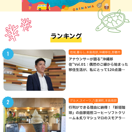
ランキング
地域,暮らし,本島南部,沖縄移住,那覇市
アナウンサーが語る”沖縄移
住”Vol.01：偶然のご縁から始まった
移住生活が、私にとって120点満点
になった理由
グルメ,スイーツ,八重瀬町,本島南部
行列ができる理由に納得！「新垣珈
琲」の自家焙煎コーヒーソフトクリ
ーム＆炙りマシュマロのスモアラテ
が絶品（八重瀬町）