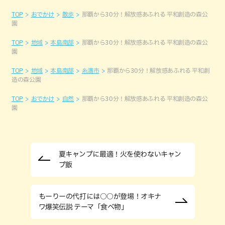
TOP
おでかけ
散歩
那覇から30分！解放感あふれる 平和創造の森公
園
TOP
地域
本島南部
那覇から30分！解放感あふれる 平和創造の森公
園
TOP
地域
本島南部
糸満市
那覇から30分！解放感あふれる 平和創
造の森公園
TOP
おでかけ
自然
那覇から30分！解放感あふれる 平和創造の森公
園
夏キャンプに最適！火を使わないキャン
プ飯
もーりーの代打には○○が登場！オキナ
ワ爆笑伝説 テーマ「食べ物」