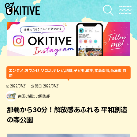
エンタメ,おでかけ,ソロ活,テレビ,地域,子ども,散歩,本島南部,糸満市,自
然
2022/07/21
2022/07/21
公開日
南国ChillOut編集部
那覇から30分！解放感あふれる 平和創造
の森公園