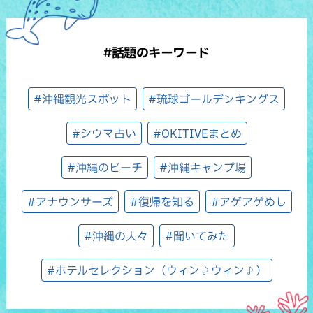
#話題のキーワード
#沖縄観光スポット
#琉球ゴールデンキングス
#シウマ占い
#OKITIVEまとめ
#沖縄のビーチ
#沖縄キャンプ場
#アナウンサーズ
#復帰を知る
#アゲアゲめし
#沖縄の人々
#聞いてみた
#ホテルセレクション（ウィン♪ウィン♪）