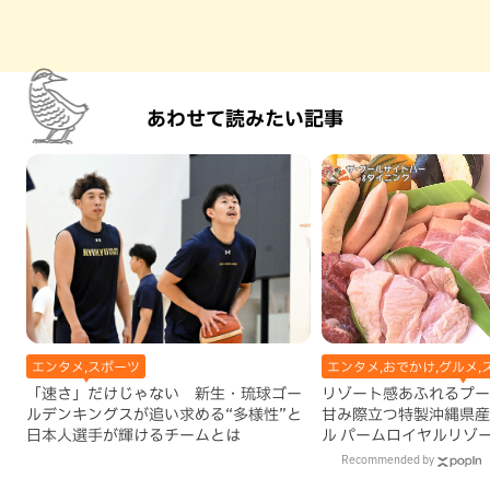
あわせて読みたい記事
エンタメ,スポーツ
エンタメ,おでかけ,グルメ,
「速さ」だけじゃない 新生・琉球ゴー
リゾート感あふれるプー
ルデンキングスが追い求める“多様性”と
甘み際立つ特製沖縄県産
日本人選手が輝けるチームとは
ル パームロイヤルリゾ
（那覇市）
Recommended by