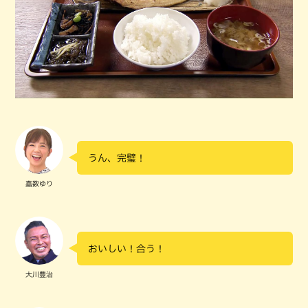
うん、完璧！
嘉数ゆり
おいしい！合う！
大川豊治