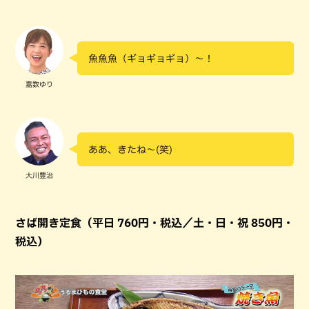
魚魚魚（ギョギョギョ）～！
嘉数ゆり
ああ、きたね～(笑)
大川豊治
さば開き定食（平日 760円・税込／土・日・祝 850円・
税込）