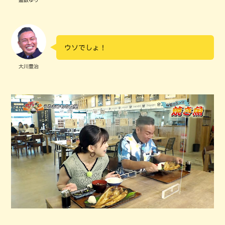
嘉数ゆり
ウソでしょ！
大川豊治