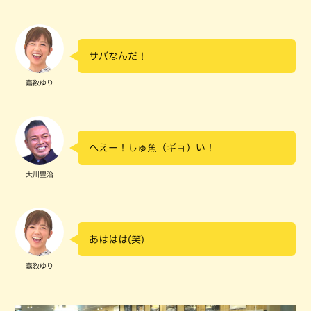
サバなんだ！
嘉数ゆり
へえー！しゅ魚（ギョ）い！
大川豊治
あははは(笑)
嘉数ゆり