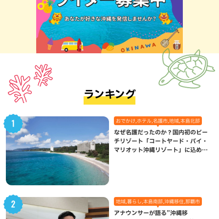
ランキング
おでかけ,ホテル,名護市,地域,本島北部
なぜ名護だったのか？国内初のビー
チリゾート「コートヤード・バイ・
マリオット沖縄リゾート」に込めら
れた想い
地域,暮らし,本島南部,沖縄移住,那覇市
アナウンサーが語る”沖縄移