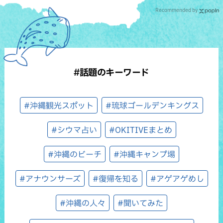
Recommended by
#話題のキーワード
#沖縄観光スポット
#琉球ゴールデンキングス
#シウマ占い
#OKITIVEまとめ
#沖縄のビーチ
#沖縄キャンプ場
#アナウンサーズ
#復帰を知る
#アゲアゲめし
#沖縄の人々
#聞いてみた