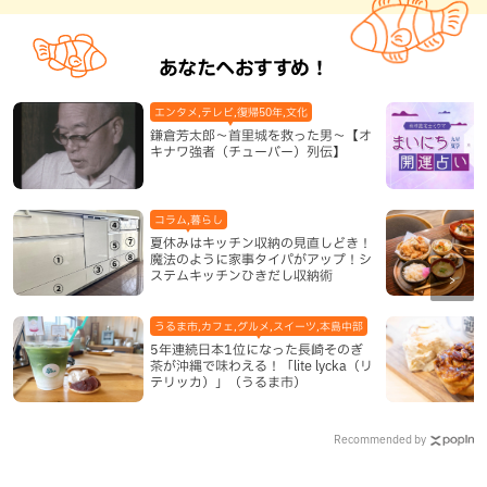
あなたへおすすめ！
エンタメ,テレビ,復帰50年,文化
鎌倉芳太郎～首里城を救った男～【オ
キナワ強者（チューバー）列伝】
コラム,暮らし
夏休みはキッチン収納の見直しどき！
魔法のように家事タイパがアップ！シ
ステムキッチンひきだし収納術
うるま市,カフェ,グルメ,スイーツ,本島中部
5年連続日本1位になった長崎そのぎ
茶が沖縄で味わえる！「lite lycka（リ
テリッカ）」（うるま市）
Recommended by