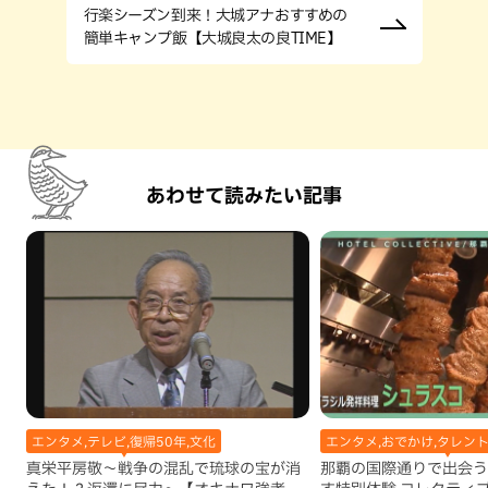
行楽シーズン到来！大城アナおすすめの
簡単キャンプ飯【大城良太の良TIME】
あわせて読みたい記事
エンタメ,テレビ,復帰50年,文化
エンタメ,おでかけ,タレン
真栄平房敬～戦争の混乱で琉球の宝が消
那覇の国際通りで出会う