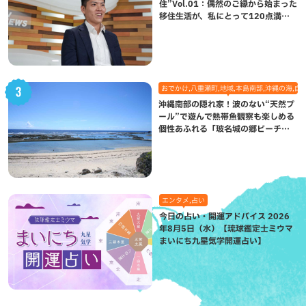
住”Vol.01：偶然のご縁から始まった
移住生活が、私にとって120点満点
になった理由
おでかけ,八重瀬町,地域,本島南部,沖縄の海,自
沖縄南部の隠れ家！波のない“天然プ
ール”で遊んで熱帯魚観察も楽しめる
個性あふれる「玻名城の郷ビーチ」
（八重瀬町）
エンタメ,占い
今日の占い・開運アドバイス 2026
年8月5日（水）【琉球鑑定士ミウマ
まいにち九星気学開運占い】