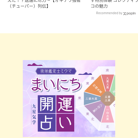
えた！？返還に尽力～【オキナワ強者
す特別体験 コレクティ
（チューバー）列伝】
コの魅力
Recommended by