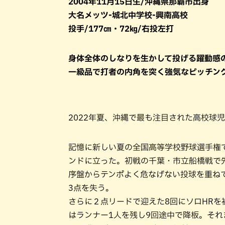
2004年11月15日生/沖縄県那覇市出身
大名メッツ-城北中学校-興南高校
投手/177㎝・72㎏/右投左打
身体全体のしなりを生かして投げる躍動感
一級品で打者の内角を突く強気なピッチン
2022年夏、沖縄で最も注目された高校球
記憶に新しい夏の全国高等学校野球選手権
ンドに立った。初戦の千葉・市立船橋戦で
序盤からテンポよく危なげない投球を重ね
3点を失う。
さらに２点リードで迎えた8回にソロHR
はランナー1人を残し9回途中で降板。そ