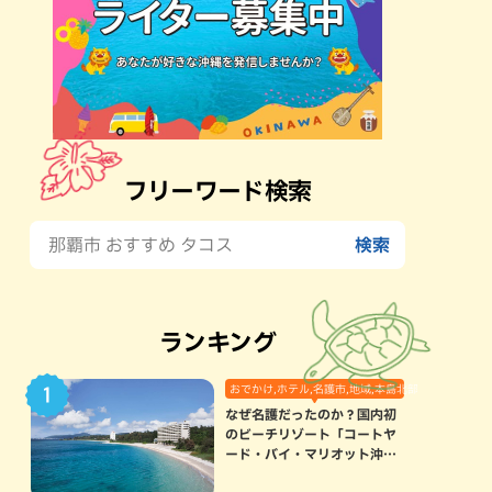
フリーワード検索
ランキング
おでかけ,ホテル,名護市,地域,本島北部
なぜ名護だったのか？国内初
のビーチリゾート「コートヤ
ード・バイ・マリオット沖縄
リゾート」に込められた想い