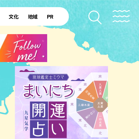
文化
地域
PR
復帰50年
本島北部
本島中部
本島南部
先島諸島
北部離島
南部離島