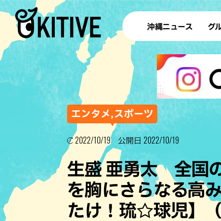
沖縄ニュース
グ
ラ
テイ
すし
沖
エンタメ,スポーツ
2022/10/19
2022/10/19
公開日
洋食・
生盛 亜勇太 全国
ステー
を胸にさらなる高
その他
たけ！琉☆球児】（
ブッフェ