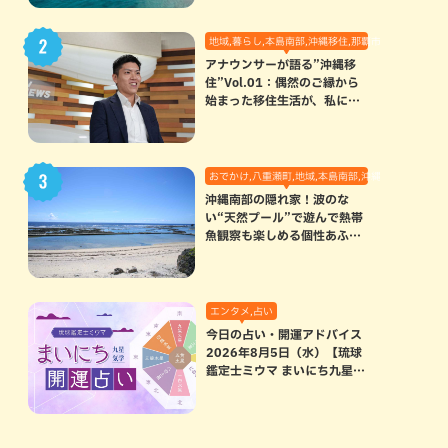
地域,暮らし,本島南部,沖縄移住,那覇市
アナウンサーが語る”沖縄移
住”Vol.01：偶然のご縁から
始まった移住生活が、私にと
って120点満点になった理由
おでかけ,八重瀬町,地域,本島南部,沖縄の海,自然
沖縄南部の隠れ家！波のな
い“天然プール”で遊んで熱帯
魚観察も楽しめる個性あふれ
る「玻名城の郷ビーチ」（八
重瀬町）
エンタメ,占い
今日の占い・開運アドバイス
2026年8月5日（水）【琉球
鑑定士ミウマ まいにち九星気
学開運占い】