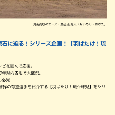
興南高校のエース・生盛 亜勇太（せいもり・あゆた）
原石に迫る！シリーズ企画！【羽ばたけ！琉
レビを囲んで応援。
毎年県内各地で大盛況。
ん必見！
ア野球界の有望選手を紹介する【羽ばたけ！琉☆球児】をシリ