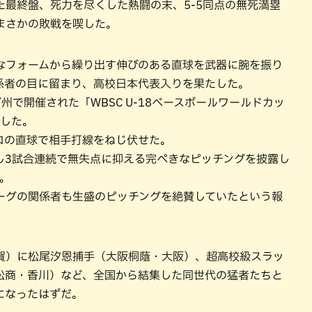
最終盤、死力を尽くした熱闘の末、5-5同点の無死満塁
まさかの敗戦を喫した。
なフォームから繰り出す伸びのある直球を武器に腕を振り
の関係者の目に留まり、高校日本代表入りを果たした。
で開催された「WBSC U-18ベースボールワールドカッ
花した。
ロの直球で相手打線をねじ伏せた。
し3試合連続で無失点に抑える完ぺきなピッチングを披露し
た。
ーグの関係者も生盛のピッチングを絶賛していたという報
賀）に松尾汐恩捕手（大阪桐蔭・大阪）、超高校級スラッ
松商・香川）など、全国から結集した同世代の猛者たちと
になったはずだ。