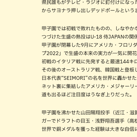
県民誰もがテレビ・ラジオに釘付けになった
からサヨナラ押し出しデッドボールという
甲子園では初戦で敗れたものの、しなやか
つづけた生盛の熱投はU-18 侍JAPAN
甲子園が閉幕した9月にアメリカ・フロリダ州
プ2022」で生盛の本来の実力が一気に開
初戦のイタリア戦に先発すると最速144キ
その後のオーストラリア戦、韓国戦と登板
日本代表“SEIMORI”の名を世界に轟かせ
ネット裏に集結したアメリカ・メジャーリ
道も出るほど注目度はうなぎ上りだった。
甲子園を沸かせた山田陽翔投手（近江・滋
ガーでドラフトの目玉・浅野翔吾選手（高
世界で銅メダルを獲った経験は大きな自信