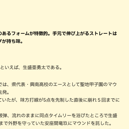
のあるフォームが特徴的。手元で伸び上がるストレートは
グが持ち味。
児といえば、生盛亜勇太である。
では、県代表・興南高校のエースとして聖地甲子園のマウ
先発。
ていたが、味方打線が5点を先制した直後に崩れ５回までに
を被弾、流れのままに同点タイムリーを浴びたところで生盛
れまで外野を守っていた安座間竜玖にマウンドを託した。