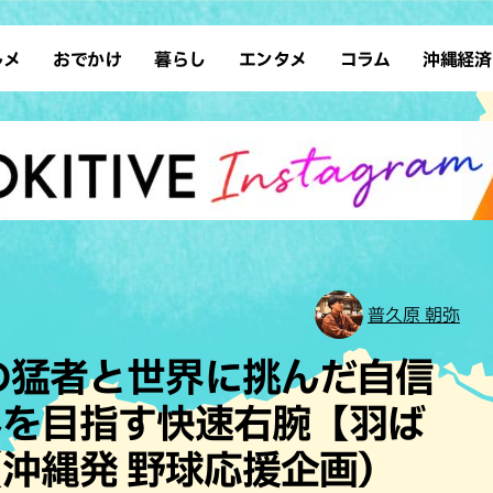
ルメ
おでかけ
暮らし
エンタメ
コラム
沖縄経済
ーメン
デート
沖縄そば
レシピ
スポーツ
ドライブ
SDGs
占い
クアウト
散歩
ファッション
カフェ
タレント・芸人
ソロ活
ローカルニュース
テレビ
・魚料理
自然
和食・日本料理
沖縄移住
イベント
子ども
沖縄旧暦行事
縄料理
歴史
アジア・エスニック
体験
中華
レジャー
イタリアン
アート
普久原 朝弥
西洋料理
ショッピング
フレンチ
ホテル
の猛者と世界に挑んだ自信
キ・焼肉
サウナ
焼鳥・串料理
公園
みを目指す快速右腕【羽ば
の肉料理
沖縄の海
居酒屋・バー
沖縄発 野球応援企画）
・バイキング
スイーツ