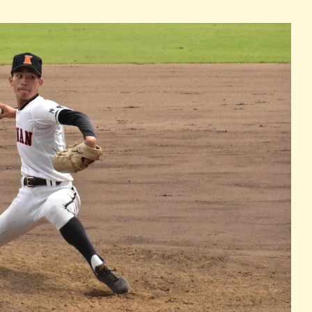
パン
カレー
バーガー
タコス・タコライス