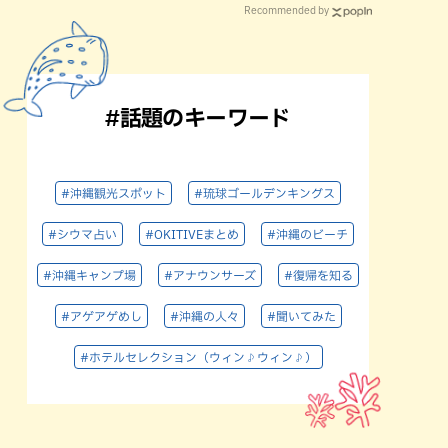
Recommended by
#話題のキーワード
#沖縄観光スポット
#琉球ゴールデンキングス
#シウマ占い
#OKITIVEまとめ
#沖縄のビーチ
#沖縄キャンプ場
#アナウンサーズ
#復帰を知る
#アゲアゲめし
#沖縄の人々
#聞いてみた
#ホテルセレクション（ウィン♪ウィン♪）