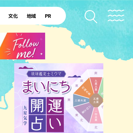
文化
地域
PR
復帰50年
本島北部
本島中部
本島南部
先島諸島
北部離島
南部離島