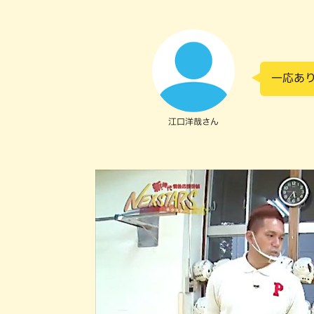
一応あ
江口洋哉さん