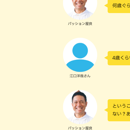
何歳ぐ
パッション屋良
4歳く
江口洋哉さん
という
ない？
パッション屋良