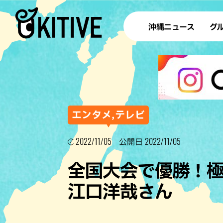
沖縄ニュース
グ
ラ
テイ
すし
沖
エンタメ,テレビ
2022/11/05
2022/11/05
公開日
洋食・
全国大会で優勝！
ステー
江口洋哉さん
その他
ブッフェ