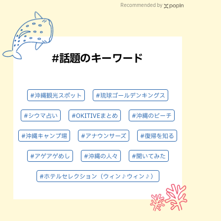
Recommended by
#話題のキーワード
#沖縄観光スポット
#琉球ゴールデンキングス
#シウマ占い
#OKITIVEまとめ
#沖縄のビーチ
#沖縄キャンプ場
#アナウンサーズ
#復帰を知る
#アゲアゲめし
#沖縄の人々
#聞いてみた
#ホテルセレクション（ウィン♪ウィン♪）