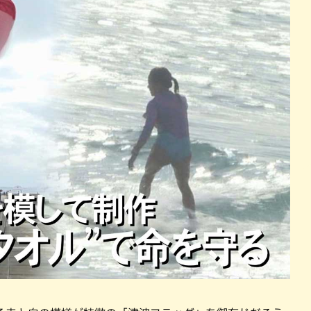
パン
カレー
バーガー
タコス・タコライス