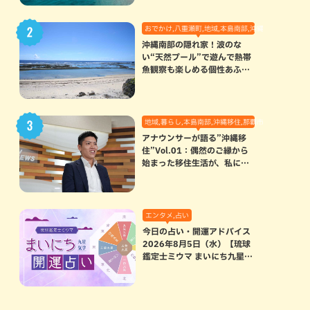
おでかけ,八重瀬町,地域,本島南部,沖縄の海,自然
沖縄南部の隠れ家！波のな
い“天然プール”で遊んで熱帯
魚観察も楽しめる個性あふれ
る「玻名城の郷ビーチ」（八
重瀬町）
地域,暮らし,本島南部,沖縄移住,那覇市
アナウンサーが語る”沖縄移
住”Vol.01：偶然のご縁から
始まった移住生活が、私にと
って120点満点になった理由
エンタメ,占い
今日の占い・開運アドバイス
2026年8月5日（水）【琉球
鑑定士ミウマ まいにち九星気
学開運占い】