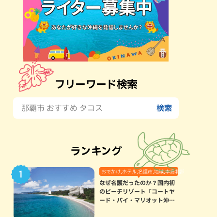
フリーワード検索
ランキング
おでかけ,ホテル,名護市,地域,本島北部
なぜ名護だったのか？国内初
のビーチリゾート「コートヤ
ード・バイ・マリオット沖縄
リゾート」に込められた想い