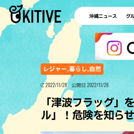
沖縄ニュース
グ
ラ
テイ
すし
沖
レジャー,暮らし,自然
2022/11/28
2022/11/28
公開日
洋食・
「津波フラッグ」を
ステー
ル」！危険を知ら
その他
ブッフェ