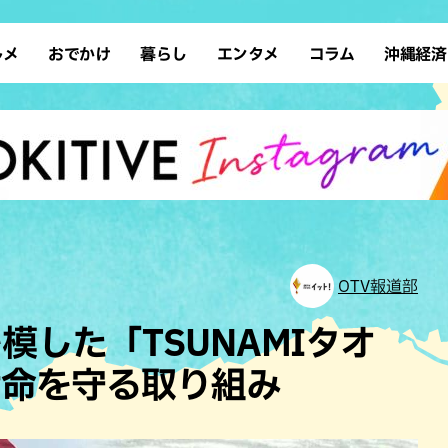
ルメ
おでかけ
暮らし
エンタメ
コラム
沖縄経済
ーメン
デート
沖縄そば
レシピ
スポーツ
ドライブ
SDGs
占い
クアウト
散歩
ファッション
カフェ
タレント・芸人
ソロ活
ローカルニュース
テレビ
・魚料理
自然
和食・日本料理
沖縄移住
イベント
子ども
沖縄旧暦行事
縄料理
歴史
アジア・エスニック
体験
中華
レジャー
イタリアン
アート
OTV報道部
西洋料理
ショッピング
フレンチ
ホテル
模した「TSUNAMIタオ
キ・焼肉
サウナ
焼鳥・串料理
公園
せ命を守る取り組み
の肉料理
沖縄の海
居酒屋・バー
・バイキング
スイーツ