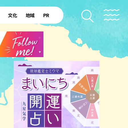
文化
地域
PR
復帰50年
本島北部
本島中部
本島南部
先島諸島
北部離島
南部離島