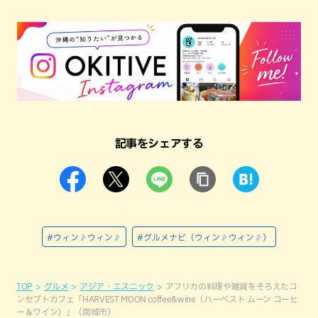
記事をシェアする
#ウィン♪ウィン♪
#グルメナビ（ウィン♪ウィン♪）
TOP
グルメ
アジア・エスニック
アフリカの料理や雑貨をそろえたコ
ンセプトカフェ「HARVEST MOON coffee&wine（ハーベスト ムーン コーヒ
ー＆ワイン）」（南城市）