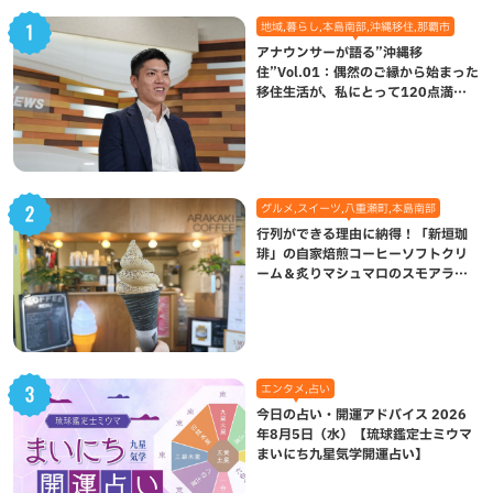
地域,暮らし,本島南部,沖縄移住,那覇市
アナウンサーが語る”沖縄移
住”Vol.01：偶然のご縁から始まった
移住生活が、私にとって120点満点
になった理由
グルメ,スイーツ,八重瀬町,本島南部
行列ができる理由に納得！「新垣珈
琲」の自家焙煎コーヒーソフトクリ
ーム＆炙りマシュマロのスモアラテ
が絶品（八重瀬町）
エンタメ,占い
今日の占い・開運アドバイス 2026
年8月5日（水）【琉球鑑定士ミウマ
まいにち九星気学開運占い】