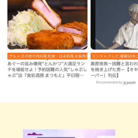
グルメ,その他の肉料理,和食・日本料理,本島南部,那覇市
エンタメ,テレビ,復帰50年,
あぐーの旨み爆発“とんかつ”大満足ラン
奥原崇典～困難と言われ
チを堪能せよ！予約困難の人気“しゃぶし
を焼き上げた男～【オキ
ゃぶ”店『食彩酒房 まつもと』平日限定
ーバー）列伝】
でオープン（那覇市）
Recommended by