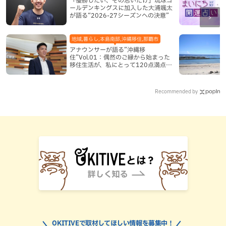
ールデンキングスに加入した大浦颯太
が語る“2026-27シーズンへの決意”
地域,暮らし,本島南部,沖縄移住,那覇市
アナウンサーが語る”沖縄移
住”Vol.01：偶然のご縁から始まった
移住生活が、私にとって120点満点に
なった理由
Recommended by
OKITIVEで取材してほしい情報を募集中！