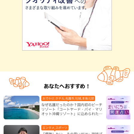
あなたへおすすめ！
おでかけ,ホテル,名護市,地域,本島北部
なぜ名護だったのか？国内初のビーチ
リゾート「コートヤード・バイ・マリ
オット沖縄リゾート」に込められた想
い
エンタメ,スポーツ
「優勝したい、その思いだけ」琉球ゴ