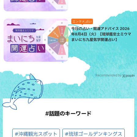
エンタメ,占い
今日の占い・開運アドバイス 2026
年8月4日（火）【琉球鑑定士ミウマ
まいにち九星気学開運占い】
Recommended by
#話題のキーワード
#沖縄観光スポット
#琉球ゴールデンキングス