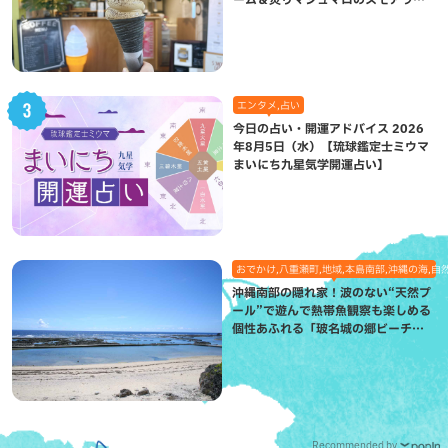
が絶品（八重瀬町）
エンタメ,占い
今日の占い・開運アドバイス 2026
年8月5日（水）【琉球鑑定士ミウマ
まいにち九星気学開運占い】
おでかけ,八重瀬町,地域,本島南部,沖縄の海,自
沖縄南部の隠れ家！波のない“天然プ
ール”で遊んで熱帯魚観察も楽しめる
個性あふれる「玻名城の郷ビーチ」
（八重瀬町）
Recommended by