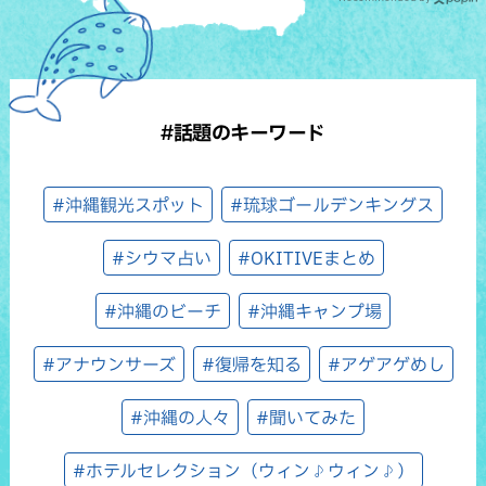
#話題のキーワード
#沖縄観光スポット
#琉球ゴールデンキングス
#シウマ占い
#OKITIVEまとめ
#沖縄のビーチ
#沖縄キャンプ場
#アナウンサーズ
#復帰を知る
#アゲアゲめし
#沖縄の人々
#聞いてみた
#ホテルセレクション（ウィン♪ウィン♪）