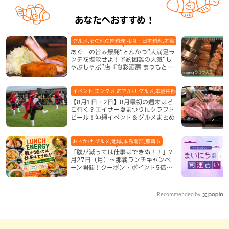
あなたへおすすめ！
グルメ,その他の肉料理,和食・日本料理,本島南部,那覇市
あぐーの旨み爆発“とんかつ”大満足ラ
ンチを堪能せよ！予約困難の人気“し
ゃぶしゃぶ”店『食彩酒房 まつもと』
平日限定でオープン（那覇市）
イベント,エンタメ,おでかけ,グルメ,本島中部,本島北部,本島南部
【8月1日・2日】8月最初の週末はど
こ行く？エイサー夏まつりにクラフト
ビール！沖縄イベント＆グルメまとめ
おでかけ,グルメ,地域,本島南部,那覇市
「腹が減っては仕事はできぬ！！」7
月27日（月）〜那覇ランチキャンペ
ーン開催！クーポン・ポイント5倍・
限定グッズが当たる12日間
Recommended by