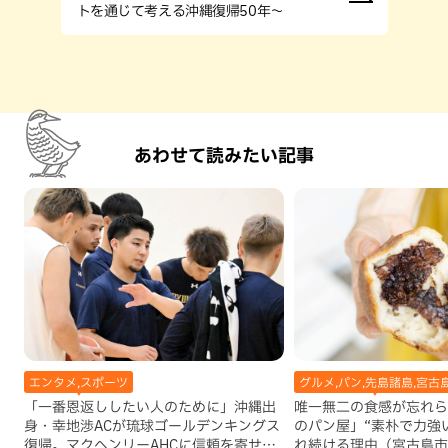
トを通じて考える沖縄復帰50年～
あわせて読みたい記事
エンタメ,スポーツ
グルメ,パン,先島諸島,宮古
「一番恩返ししたい人のために」沖縄出
唯一無二の食感が忘れら
身・幸地渉ACが琉球ゴールデンキングス
のパン屋」“素朴で力強
復帰。マクヘンリーAHCに信頼を寄せる
れ続ける理由（宮古島市