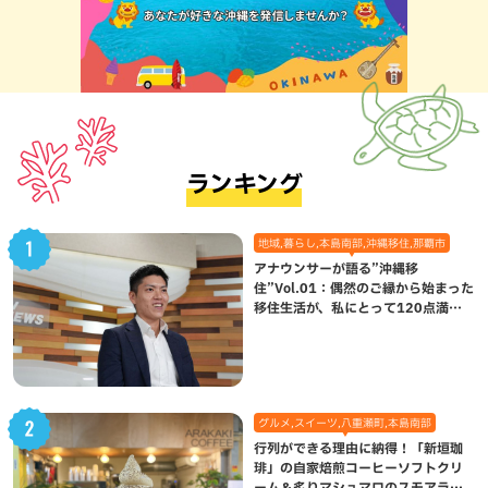
ランキング
地域,暮らし,本島南部,沖縄移住,那覇市
アナウンサーが語る”沖縄移
住”Vol.01：偶然のご縁から始まった
移住生活が、私にとって120点満点
になった理由
グルメ,スイーツ,八重瀬町,本島南部
行列ができる理由に納得！「新垣珈
琲」の自家焙煎コーヒーソフトクリ
ーム＆炙りマシュマロのスモアラテ