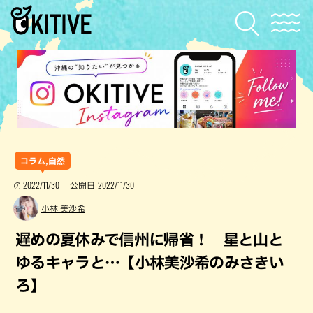
コラム,自然
2022/11/30
2022/11/30
公開日
小林 美沙希
遅めの夏休みで信州に帰省！ 星と山と
ゆるキャラと…【小林美沙希のみさきい
ろ】