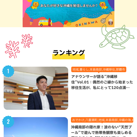
ランキング
地域,暮らし,本島南部,沖縄移住,那覇市
アナウンサーが語る”沖縄移
住”Vol.01：偶然のご縁から始まった
移住生活が、私にとって120点満点
になった理由
おでかけ,八重瀬町,地域,本島南部,沖縄の海,自
沖縄南部の隠れ家！波のない“天然プ
ール”で遊んで熱帯魚観察も楽しめる