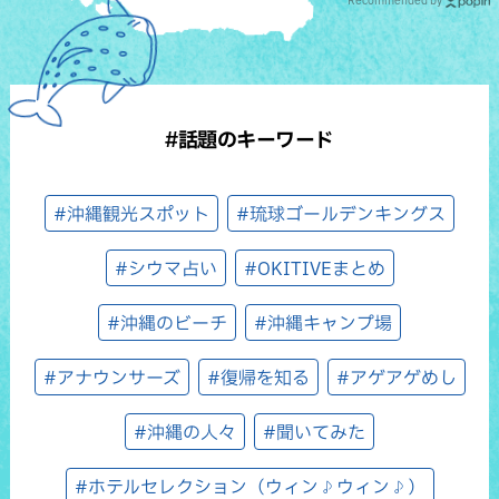
Recommended by
#話題のキーワード
#沖縄観光スポット
#琉球ゴールデンキングス
#シウマ占い
#OKITIVEまとめ
#沖縄のビーチ
#沖縄キャンプ場
#アナウンサーズ
#復帰を知る
#アゲアゲめし
#沖縄の人々
#聞いてみた
#ホテルセレクション（ウィン♪ウィン♪）