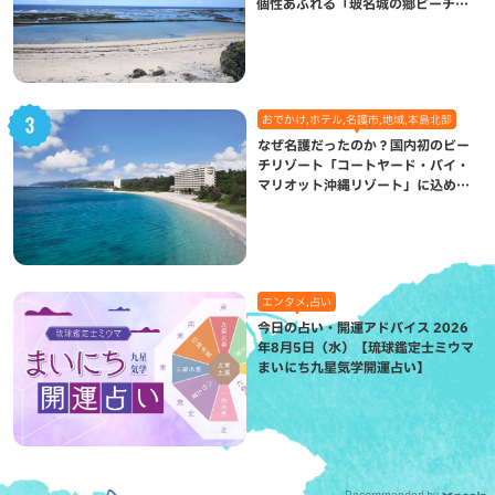
個性あふれる「玻名城の郷ビーチ」
（八重瀬町）
おでかけ,ホテル,名護市,地域,本島北部
なぜ名護だったのか？国内初のビー
チリゾート「コートヤード・バイ・
マリオット沖縄リゾート」に込めら
れた想い
エンタメ,占い
今日の占い・開運アドバイス 2026
年8月5日（水）【琉球鑑定士ミウマ
まいにち九星気学開運占い】