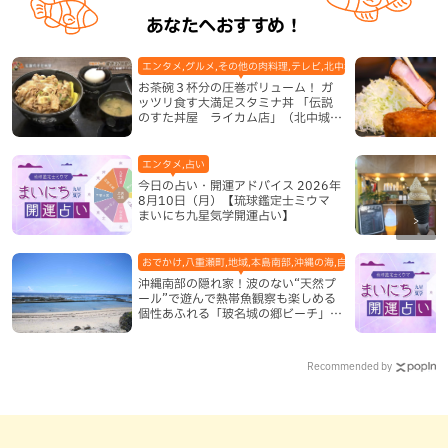
あなたへおすすめ！
エンタメ,グルメ,その他の肉料理,テレビ,北中城村,地域,本島中部
お茶碗３杯分の圧巻ボリューム！ ガ
ッツリ食す大満足スタミナ丼 「伝説
のすた丼屋 ライカム店」（北中城
村）
エンタメ,占い
今日の占い・開運アドバイス 2026年
8月10日（月）【琉球鑑定士ミウマ
まいにち九星気学開運占い】
おでかけ,八重瀬町,地域,本島南部,沖縄の海,自然
沖縄南部の隠れ家！波のない“天然プ
ール”で遊んで熱帯魚観察も楽しめる
個性あふれる「玻名城の郷ビーチ」
（八重瀬町）
Recommended by