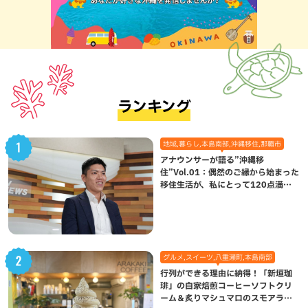
ランキング
地域,暮らし,本島南部,沖縄移住,那覇市
アナウンサーが語る”沖縄移
住”Vol.01：偶然のご縁から始まった
移住生活が、私にとって120点満点
になった理由
グルメ,スイーツ,八重瀬町,本島南部
行列ができる理由に納得！「新垣珈
琲」の自家焙煎コーヒーソフトクリ
ーム＆炙りマシュマロのスモアラテ