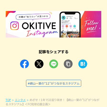
記事をシェアする
#崎山一葉の”12”がつながるスタジアム
TOP
エンタメ
めざせ！1年でJ2返り咲き！【崎山一葉の”12”がつなが
るスタジアム】＜FC琉球応援企画＞