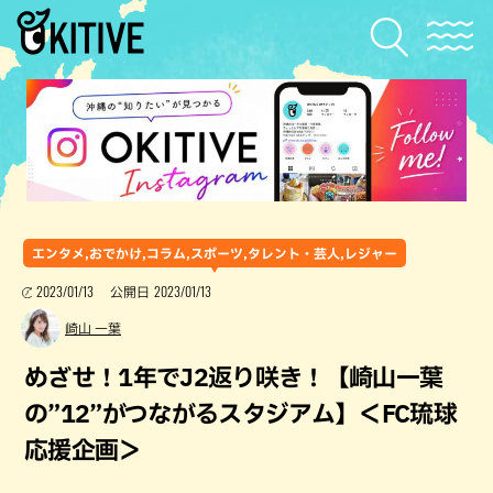
エンタメ,おでかけ,コラム,スポーツ,タレント・芸人,レジャー
2023/01/13
2023/01/13
公開日
崎山 一葉
めざせ！1年でJ2返り咲き！【崎山一葉
の”12”がつながるスタジアム】＜FC琉球
応援企画＞