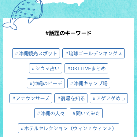
#話題のキーワード
#沖縄観光スポット
#琉球ゴールデンキングス
#シウマ占い
#OKITIVEまとめ
#沖縄のビーチ
#沖縄キャンプ場
#アナウンサーズ
#復帰を知る
#アゲアゲめし
#沖縄の人々
#聞いてみた
#ホテルセレクション（ウィン♪ウィン♪）