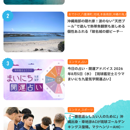
おでかけ,八重瀬町,地域,本島南部,沖縄の海,自
沖縄南部の隠れ家！波のない“天然プ
ール”で遊んで熱帯魚観察も楽しめる
個性あふれる「玻名城の郷ビーチ」
（八重瀬町）
エンタメ,占い
今日の占い・開運アドバイス 2026
年8月5日（水）【琉球鑑定士ミウマ
まいにち九星気学開運占い】
エンタメ,スポーツ
「一番恩返ししたい人のために」沖
縄出身・幸地渉ACが琉球ゴールデン
キングス復帰。マクヘンリーAHCに