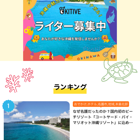
ランキング
おでかけ,ホテル,名護市,地域,本島北部
なぜ名護だったのか？国内初のビー
チリゾート「コートヤード・バイ・
マリオット沖縄リゾート」に込めら
れた想い