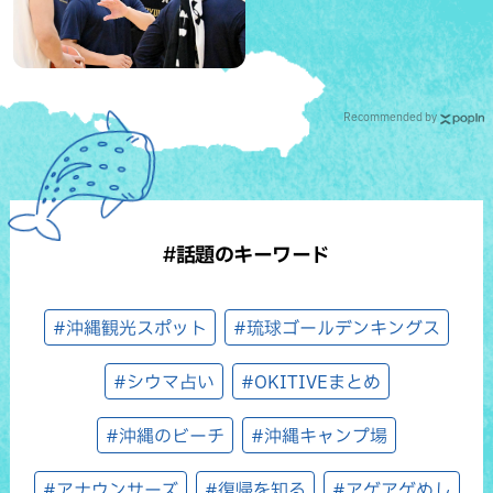
信頼を寄せる理由
Recommended by
#話題のキーワード
#沖縄観光スポット
#琉球ゴールデンキングス
#シウマ占い
#OKITIVEまとめ
#沖縄のビーチ
#沖縄キャンプ場
#アナウンサーズ
#復帰を知る
#アゲアゲめし