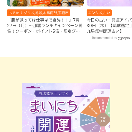
おでかけ,グルメ,地域,本島南部,那覇市
エンタメ,占い
「腹が減っては仕事はできぬ！！」7月
今日の占い・開運アドバイ
27日（月）〜那覇ランチキャンペーン開
30日（木）【琉球鑑定
催！クーポン・ポイント5倍・限定グッ
九星気学開運占い】
ズが当たる12日間
Recommended by