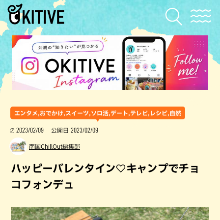
エンタメ,おでかけ,スイーツ,ソロ活,デート,テレビ,レシピ,自然
2023/02/09
2023/02/09
公開日
南国ChillOut編集部
ハッピーバレンタイン♡キャンプでチョ
コフォンデュ