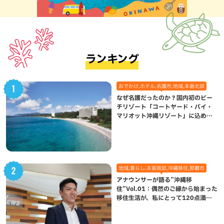
ランキング
おでかけ,ホテル,名護市,地域,本島北部
なぜ名護だったのか？国内初のビー
チリゾート「コートヤード・バイ・
マリオット沖縄リゾート」に込めら
れた想い
地域,暮らし,本島南部,沖縄移住,那覇市
アナウンサーが語る”沖縄移
住”Vol.01：偶然のご縁から始まった
移住生活が、私にとって120点満点
になった理由