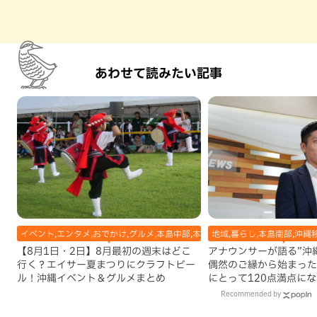
あわせて読みたい記事
イベント,エンタメ,おでかけ,グルメ,本島中部,本島北部,本島南部
地域,暮らし,本島南部,沖縄
【8月1日・2日】8月最初の週末はどこ
アナウンサーが語る”沖縄移
行く？エイサー夏まつりにクラフトビー
偶然のご縁から始まった
ル！沖縄イベント＆グルメまとめ
にとって120点満点に
Recommended by