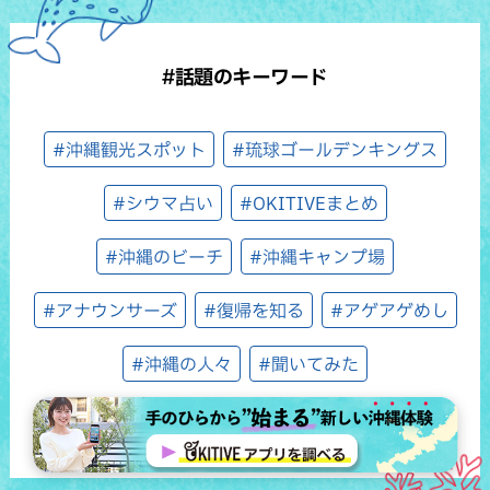
#話題のキーワード
#沖縄観光スポット
#琉球ゴールデンキングス
#シウマ占い
#OKITIVEまとめ
#沖縄のビーチ
#沖縄キャンプ場
#アナウンサーズ
#復帰を知る
#アゲアゲめし
#沖縄の人々
#聞いてみた
#ホテルセレクション（ウィン♪ウィン♪）