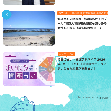
おでかけ,八重瀬町,地域,本島南部,沖縄の海,自
沖縄南部の隠れ家！波のない“天然プ
ール”で遊んで熱帯魚観察も楽しめる
個性あふれる「玻名城の郷ビーチ」
（八重瀬町）
エンタメ,占い
今日の占い・開運アドバイス 2026
年8月5日（水）【琉球鑑定士ミウマ
まいにち九星気学開運占い】
Recommended by