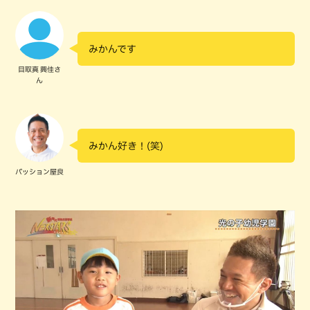
みかんです
目取真 興佳さ
ん
みかん好き！(笑)
パッション屋良