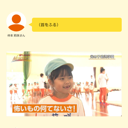
（首をふる）
仲本 莉咲さん