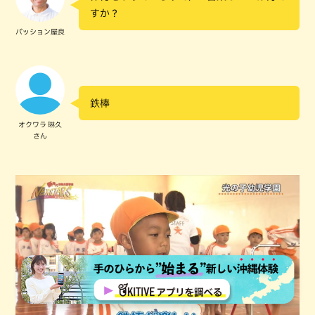
すか？
パッション屋良
鉄棒
オクワラ 琳久
さん