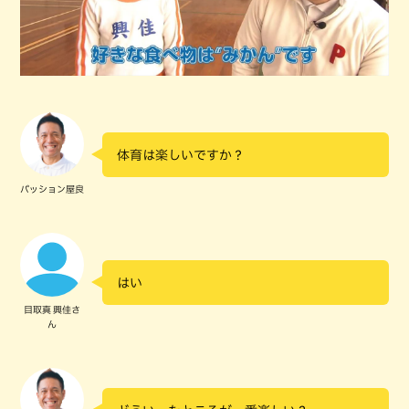
体育は楽しいですか？
パッション屋良
はい
目取真 興佳さ
ん