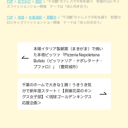
TOP
おでかけ
歴史
“千羽鶴”のドレスで平和を願う 慰霊の日にキッ
ズファッションショー開催 テーマは「命と向き合う」
TOP
地域
本島南部
那覇市
“千羽鶴”のドレスで平和を願う 慰霊の
日にキッズファッションショー開催 テーマは「命と向き合う」
本場イタリア製薪窯（まきがま）で焼い
た本格ピッツァ「Pizzeria Napoletana
Bufalo（ピッツァリア・ナポレターナ・
ブファロ）」（豊見城市）
千葉のホームで大きな１勝！うきうき気
分で新年度スタート！【長嶺花菜のキン
グス女子部】＜琉球ゴールデンキングス
応援企画＞