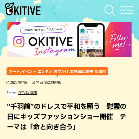
アート,イベント,エンタメ,おでかけ,本島南部,歴史,那覇市
2023/04/07
2023/04/07
公開日
OTV報道部
“千羽鶴”のドレスで平和を願う 慰霊の
日にキッズファッションショー開催 テ
ーマは「命と向き合う」