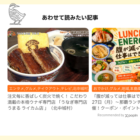
あわせて読みたい記事
エンタメ,グルメ,テイクアウト,テレビ,北中城村,和食・日本料理,地域,本島中部
おでかけ,グルメ,地域,本島
注文毎に香ばしく炭火で焼く！ こだわり
「腹が減っては仕事はで
満載の本格ウナギ専門店 「うなぎ専門店
27日（月）〜那覇ラン
うまる ライカム店 」（北中城村）
催！クーポン・ポイント
ズが当たる12日間
Recommended by