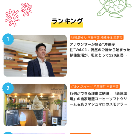
ランキング
地域,暮らし,本島南部,沖縄移住,那覇市
アナウンサーが語る”沖縄移
住”Vol.01：偶然のご縁から始まった
移住生活が、私にとって120点満点
になった理由
グルメ,スイーツ,八重瀬町,本島南部
行列ができる理由に納得！「新垣珈
琲」の自家焙煎コーヒーソフトクリ
ーム＆炙りマシュマロのスモアラテ
が絶品（八重瀬町）