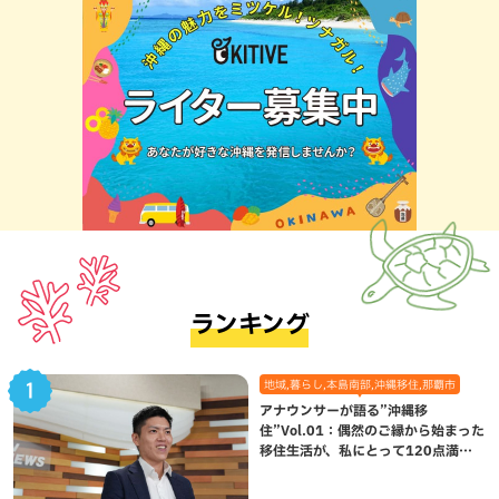
ランキング
地域,暮らし,本島南部,沖縄移住,那覇市
アナウンサーが語る”沖縄移
住”Vol.01：偶然のご縁から始まった
移住生活が、私にとって120点満点
になった理由