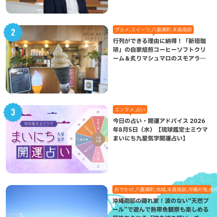
グルメ,スイーツ,八重瀬町,本島南部
行列ができる理由に納得！「新垣珈
琲」の自家焙煎コーヒーソフトクリ
ーム＆炙りマシュマロのスモアラテ
が絶品（八重瀬町）
エンタメ,占い
今日の占い・開運アドバイス 2026
年8月5日（水）【琉球鑑定士ミウマ
まいにち九星気学開運占い】
おでかけ,八重瀬町,地域,本島南部,沖縄の海,自
沖縄南部の隠れ家！波のない“天然プ
ール”で遊んで熱帯魚観察も楽しめる