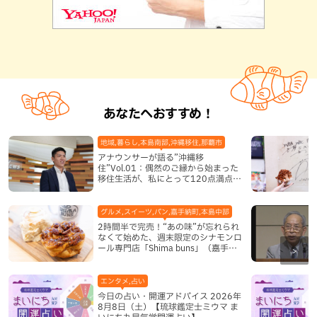
あなたへおすすめ！
地域,暮らし,本島南部,沖縄移住,那覇市
アナウンサーが語る”沖縄移
住”Vol.01：偶然のご縁から始まった
移住生活が、私にとって120点満点に
なった理由
グルメ,スイーツ,パン,嘉手納町,本島中部
2時間半で完売！“あの味”が忘れられ
なくて始めた、週末限定のシナモンロ
ール専門店「Shima buns」（嘉手納
町）
エンタメ,占い
今日の占い・開運アドバイス 2026年
8月8日（土）【琉球鑑定士ミウマ ま
いにち九星気学開運占い】