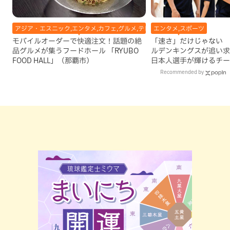
アジア・エスニック,エンタメ,カフェ,グルメ,テレビ,中華,地域,本島南部,洋食
エンタメ,スポーツ
モバイルオーダーで快適注文！話題の絶
「速さ」だけじゃない 
品グルメが集うフードホール 「RYUBO
ルデンキングスが追い求
FOOD HALL」（那覇市）
日本人選手が輝けるチー
Recommended by