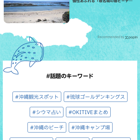
個性あふれる「玻名城の郷ビーチ」
（八重瀬町）
Recommended by
#話題のキーワード
#沖縄観光スポット
#琉球ゴールデンキングス
#シウマ占い
#OKITIVEまとめ
#沖縄のビーチ
#沖縄キャンプ場