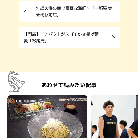
沖縄の海の幸で豪華な海鮮丼「一郎屋 美
栄橋駅前店」
【閉店】インパクトがスゴイかき揚げ蕎
麦「松尾庵」
あわせて読みたい記事