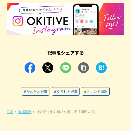
記事をシェアする
#かんたん経済
#くらしと経済
#トレンド情報
TOP
沖縄経済
地方活性化の新たな担い手「関係人口」