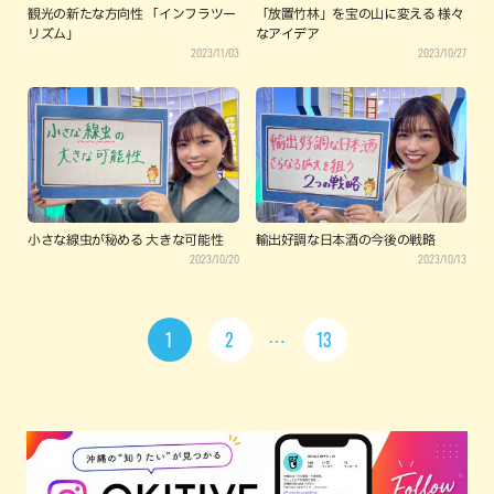
観光の新たな方向性 「インフラツー
「放置竹林」を宝の山に変える 様々
リズム」
なアイデア
2023/11/03
2023/10/27
小さな線虫が秘める 大きな可能性
輸出好調な日本酒の今後の戦略
2023/10/20
2023/10/13
1
2
13