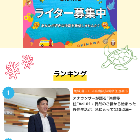
ランキング
地域,暮らし,本島南部,沖縄移住,那覇市
アナウンサーが語る”沖縄移
住”Vol.01：偶然のご縁から始まった
移住生活が、私にとって120点満点
になった理由