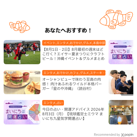
あなたへおすすめ！
イベント,エンタメ,おでかけ,グルメ,本島中部,本島北部,本島南部
【8月1日・2日】8月最初の週末はど
こ行く？エイサー夏まつりにクラフト
ビール！沖縄イベント＆グルメまとめ
エンタメ,おでかけ,カフェ,グルメ,ステーキ・焼肉,テレビ,ハンバーガ
オーシャンビューで味わう至高の肉
感！ 肉汁あふれるワイルド本格バー
ガー「星のや沖縄」（読谷村）
エンタメ,占い
今日の占い・開運アドバイス 2026年
8月3日（月）【琉球鑑定士ミウマ ま
いにち九星気学開運占い】
Recommended by