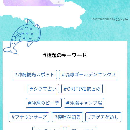
Recommended by
#話題のキーワード
#沖縄観光スポット
#琉球ゴールデンキングス
#シウマ占い
#OKITIVEまとめ
#沖縄のビーチ
#沖縄キャンプ場
#アナウンサーズ
#復帰を知る
#アゲアゲめし