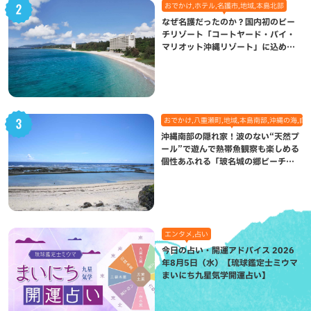
おでかけ,ホテル,名護市,地域,本島北部
なぜ名護だったのか？国内初のビー
チリゾート「コートヤード・バイ・
マリオット沖縄リゾート」に込めら
れた想い
おでかけ,八重瀬町,地域,本島南部,沖縄の海,自
沖縄南部の隠れ家！波のない“天然プ
ール”で遊んで熱帯魚観察も楽しめる
個性あふれる「玻名城の郷ビーチ」
（八重瀬町）
エンタメ,占い
今日の占い・開運アドバイス 2026
年8月5日（水）【琉球鑑定士ミウマ
まいにち九星気学開運占い】