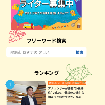
フリーワード検索
ランキング
地域,暮らし,本島南部,沖縄移住,那覇市
アナウンサーが語る”沖縄移
住”Vol.01：偶然のご縁から
始まった移住生活が、私にと
って120点満点になった理由