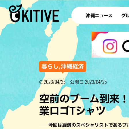
沖縄ニュース
グ
ラ
テイ
すし
沖
暮らし,沖縄経済
2023/04/25
2023/04/25
公開日
洋食・
空前のブーム到来
ステー
業ロゴTシャツ
その他
ブッフェ
──今回は経済のスペシャリストであるブ