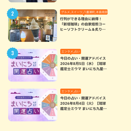
グルメ,スイーツ,八重瀬町,本島南部
行列ができる理由に納得！
「新垣珈琲」の自家焙煎コー
ヒーソフトクリーム＆炙りマ
シュマロのスモアラテが絶品
（八重瀬町）
エンタメ,占い
今日の占い・開運アドバイス
2026年8月5日（水）【琉球
鑑定士ミウマ まいにち九星気
学開運占い】
エンタメ,占い
今日の占い・開運アドバイス
2026年8月4日（火）【琉球
鑑定士ミウマ まいにち九星気
学開運占い】