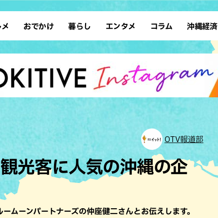
ルメ
おでかけ
暮らし
エンタメ
コラム
沖縄経済
ーメン
デート
沖縄そば
レシピ
スポーツ
ドライブ
SDGs
占い
クアウト
散歩
ファッション
カフェ
タレント・芸人
ソロ活
ローカルニュース
テレビ
・魚料理
自然
和食・日本料理
沖縄移住
イベント
子ども
沖縄旧暦行事
縄料理
歴史
アジア・エスニック
体験
中華
レジャー
イタリアン
アート
OTV報道部
西洋料理
ショッピング
フレンチ
ホテル
！観光客に人気の沖縄の企
キ・焼肉
サウナ
焼鳥・串料理
公園
の肉料理
沖縄の海
居酒屋・バー
・バイキング
スイーツ
ルームーンパートナーズの仲座健二さんとお伝えします。