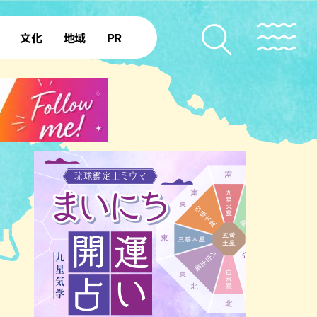
文化
地域
PR
復帰50年
本島北部
本島中部
本島南部
先島諸島
北部離島
南部離島