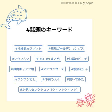
Recommended by
#話題のキーワード
#沖縄観光スポット
#琉球ゴールデンキングス
#シウマ占い
#OKITIVEまとめ
#沖縄のビーチ
#沖縄キャンプ場
#アナウンサーズ
#復帰を知る
#アゲアゲめし
#沖縄の人々
#聞いてみた
#ホテルセレクション（ウィン♪ウィン♪）