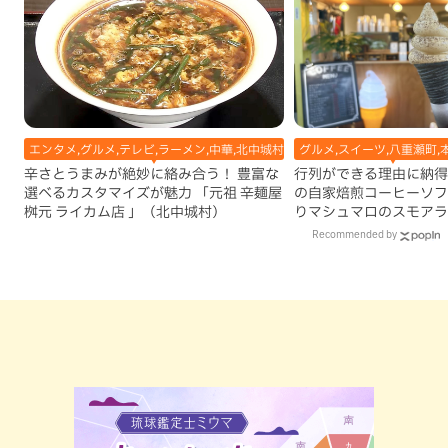
エンタメ,グルメ,テレビ,ラーメン,中華,北中城村,地域,本島中部
グルメ,スイーツ,八重瀬町,
辛さとうまみが絶妙に絡み合う！ 豊富な
行列ができる理由に納得
選べるカスタマイズが魅力 「元祖 辛麺屋
の自家焙煎コーヒーソフ
桝元 ライカム店 」（北中城村）
りマシュマロのスモアラ
瀬町）
Recommended by