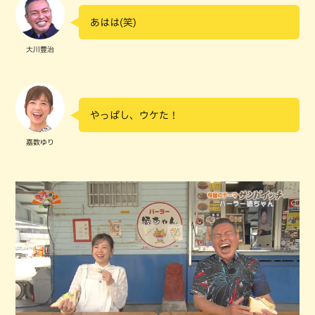
あはは(笑)
大川豊治
やっぱし、ウケた！
嘉数ゆり