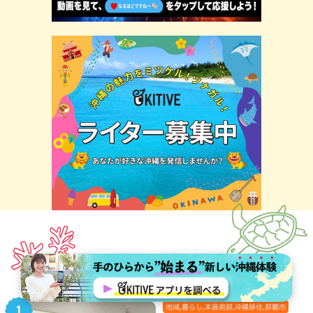
ランキング
地域,暮らし,本島南部,沖縄移住,那覇市