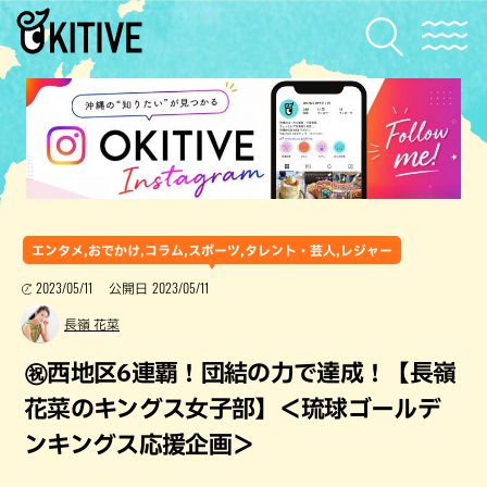
エンタメ,おでかけ,コラム,スポーツ,タレント・芸人,レジャー
2023/05/11
2023/05/11
公開日
長嶺 花菜
㊗西地区6連覇！団結の力で達成！【長嶺
花菜のキングス女子部】＜琉球ゴールデ
ンキングス応援企画＞