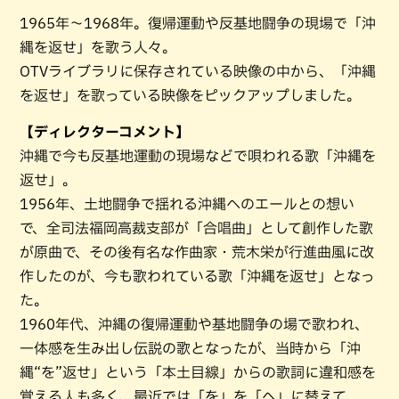
1965年～1968年。復帰運動や反基地闘争の現場で「沖
縄を返せ」を歌う人々。
OTVライブラリに保存されている映像の中から、「沖縄
を返せ」を歌っている映像をピックアップしました。
【ディレクターコメント】
沖縄で今も反基地運動の現場などで唄われる歌「沖縄を
返せ」。
1956年、土地闘争で揺れる沖縄へのエールとの想い
で、全司法福岡高裁支部が「合唱曲」として創作した歌
が原曲で、その後有名な作曲家・荒木栄が行進曲風に改
作したのが、今も歌われている歌「沖縄を返せ」となっ
た。
1960年代、沖縄の復帰運動や基地闘争の場で歌われ、
一体感を生み出し伝説の歌となったが、当時から「沖
縄“を”返せ」という「本土目線」からの歌詞に違和感を
覚える人も多く、最近では「を」を「へ」に替えて、