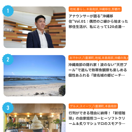
地域,暮らし,本島南部,沖縄移住,那覇市
アナウンサーが語る”沖縄移
住”Vol.01：偶然のご縁から始まった
移住生活が、私にとって120点満点
になった理由
おでかけ,八重瀬町,地域,本島南部,沖縄の海,自
沖縄南部の隠れ家！波のない“天然プ
ール”で遊んで熱帯魚観察も楽しめる
個性あふれる「玻名城の郷ビーチ」
（八重瀬町）
グルメ,スイーツ,八重瀬町,本島南部
行列ができる理由に納得！「新垣珈
琲」の自家焙煎コーヒーソフトクリ
ーム＆炙りマシュマロのスモアラテ
が絶品（八重瀬町）