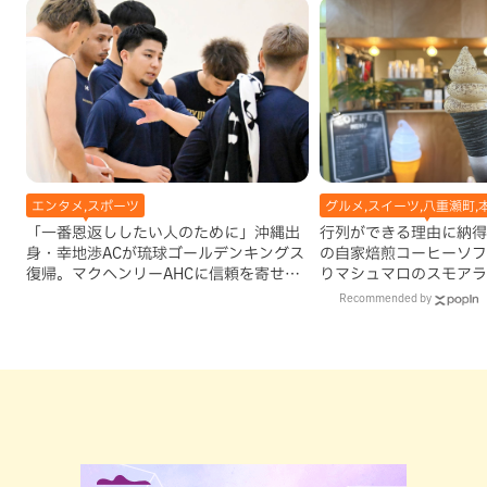
エンタメ,スポーツ
グルメ,スイーツ,八重瀬町,
「一番恩返ししたい人のために」沖縄出
行列ができる理由に納得
身・幸地渉ACが琉球ゴールデンキングス
の自家焙煎コーヒーソフ
復帰。マクヘンリーAHCに信頼を寄せる
りマシュマロのスモアラ
理由
瀬町）
Recommended by