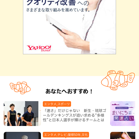
あなたへおすすめ！
エンタメ,スポーツ
「速さ」だけじゃない 新生・琉球ゴ
ールデンキングスが追い求める“多様
性”と日本人選手が輝けるチームとは
エンタメ,テレビ,復帰50年,文化