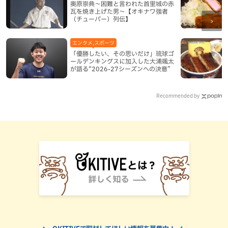
奥原崇典～困難と言われた首里城の赤
瓦を焼き上げた男～【オキナワ強者
（チューバー）列伝】
エンタメ,スポーツ
「優勝したい、その思いだけ」琉球ゴ
ールデンキングスに加入した大浦颯太
が語る“2026-27シーズンへの決意”
Recommended by