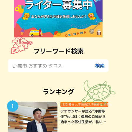
フリーワード検索
ランキング
地域,暮らし,本島南部,沖縄移住,那覇市
アナウンサーが語る”沖縄移
住”Vol.01：偶然のご縁から
始まった移住生活が、私にと
って120点満点になった理由