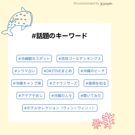
Recommended by
#話題のキーワード
#沖縄観光スポット
#琉球ゴールデンキングス
#シウマ占い
#OKITIVEまとめ
#沖縄のビーチ
#沖縄キャンプ場
#アナウンサーズ
#復帰を知る
#アゲアゲめし
#沖縄の人々
#聞いてみた
#ホテルセレクション（ウィン♪ウィン♪）