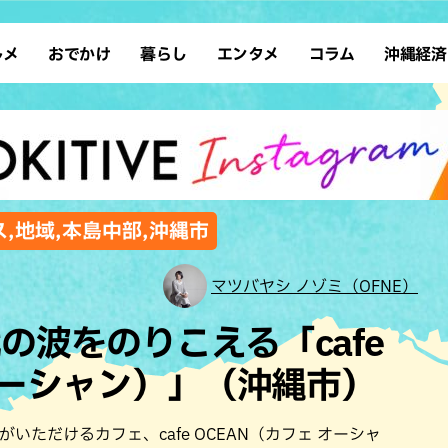
ルメ
おでかけ
暮らし
エンタメ
コラム
沖縄経済
ーメン
デート
沖縄そば
レシピ
スポーツ
ドライブ
SDGs
占い
クアウト
散歩
ファッション
カフェ
タレント・芸人
ソロ活
ローカルニュース
テレビ
・魚料理
自然
和食・日本料理
沖縄移住
イベント
子ども
沖縄旧暦行事
縄料理
歴史
アジア・エスニック
体験
,地域,本島中部,沖縄市
中華
レジャー
イタリアン
アート
マツバヤシ ノゾミ（OFNE）
西洋料理
ショッピング
フレンチ
ホテル
の波をのりこえる「cafe
キ・焼肉
サウナ
焼鳥・串料理
公園
 オーシャン）」（沖縄市）
の肉料理
沖縄の海
居酒屋・バー
・バイキング
スイーツ
いただけるカフェ、cafe OCEAN（カフェ オーシャ