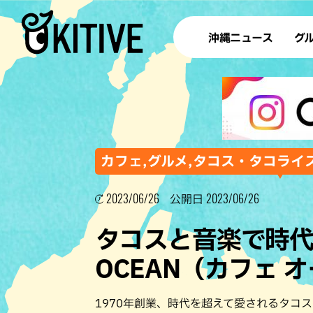
沖縄ニュース
グ
ラ
テイ
すし
沖
カフェ,グルメ,タコス・タコライス
2023/06/26
2023/06/26
公開日
洋食・
タコスと音楽で時代
ステー
OCEAN（カフェ
その他
ブッフェ
1970年創業、時代を超えて愛されるタコスが