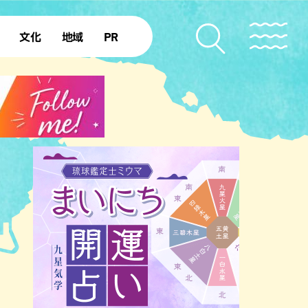
文化
地域
PR
復帰50年
本島北部
本島中部
本島南部
先島諸島
北部離島
南部離島