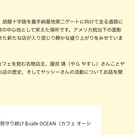
パン
カレー
バーガー
タコス・タコライス
、胡屋十字路を嘉手納基地第二ゲートに向けて走る道路に
済の中心地として栄えた場所です。アメリカ統治下の面影
せた新たな店が入り混じり静かな盛り上がりをみせていま
カフェを営む名物店主、屋良 靖（やら やすし）さんことヤ
お店の歴史、そしてヤッシーさんの活動についてお話を聞
り続けるcafe OCEAN（カフェ オーシ